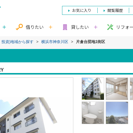
お気に入り
閲覧履歴
借りたい
貸したい
リフォ
・投資)地域から探す
>
横浜市神奈川区
>
片倉台団地1街区
RY