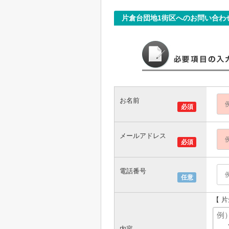
片倉台団地1街区へのお問い合わ
お名前
必須
メールアドレス
必須
電話番号
任意
【 
内容