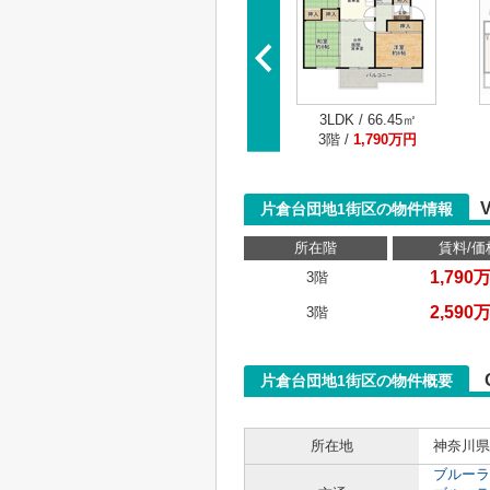
3LDK / 66.45㎡
3階 /
1,790万円
片倉台団地1街区の物件情報
所在階
賃料/価
1,790
3階
2,590
3階
片倉台団地1街区の物件概要
所在地
神奈川県
ブルーラ