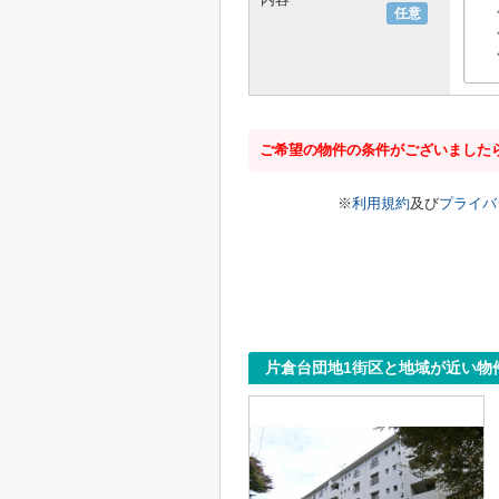
任意
ご希望の物件の条件がございました
※
利用規約
及び
プライバ
片倉台団地1街区と地域が近い物