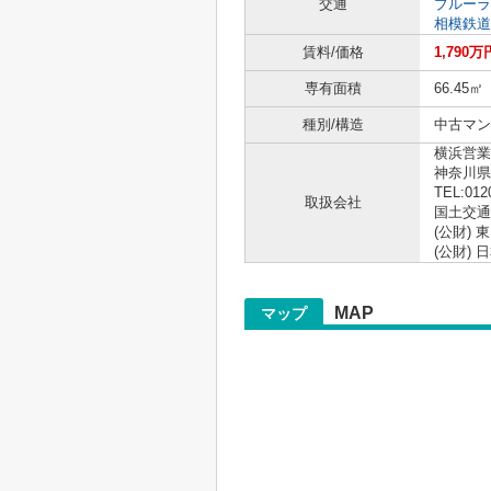
交通
ブルーラ
相模鉄道
賃料/価格
1,790万
専有面積
66.45㎡
種別/構造
中古マン
横浜営業
神奈川県
TEL:012
取扱会社
国土交通大
(公財)
(公財)
MAP
マップ