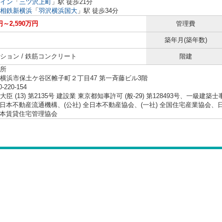
イン
「
三ツ沢上町
」駅 徒歩21分
相鉄新横浜
「
羽沢横浜国大
」駅 徒歩34分
円～2,590万円
管理費
築年月(築年数)
ション / 鉄筋コンクリート
階建
所
横浜市保土ケ谷区帷子町２丁目47 第一斉藤ビル3階
0-220-154
臣 (13) 第2135号 建設業 東京都知事許可 (般-29) 第128493号、一級建築
 東日本不動産流通機構、(公社) 全日本不動産協会、(一社) 全国住宅産業協
 日本賃貸住宅管理協会