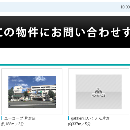
10:
ユーコープ 片倉店
gakkenほいくえん片倉
約188m／3分
約337m／5分