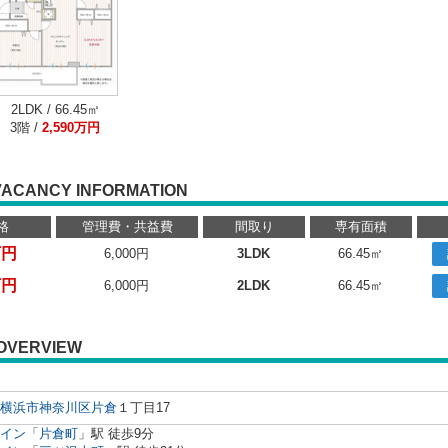
2LDK / 66.45㎡
3階 /
2,590万円
VACANCY INFORMATION
格
管理費・共益費
間取り
専有面積
万円
6,000円
3LDK
66.45㎡
万円
6,000円
2LDK
66.45㎡
OVERVIEW
横浜市神奈川区
片倉
１丁目17
イン
「
片倉町
」駅 徒歩9分