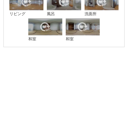
リビング
風呂
洗面所
和室
和室