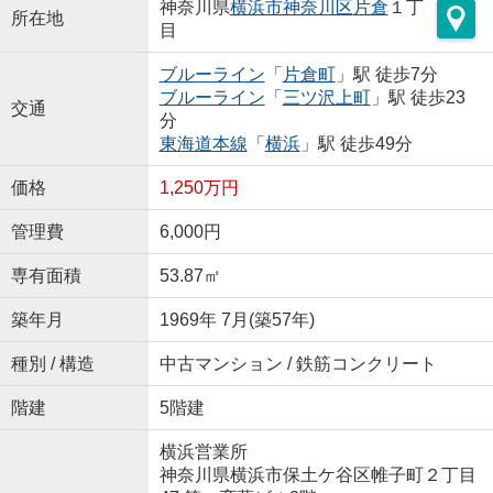
神奈川県
横浜市神奈川区
片倉
１丁
所在地
目
ブルーライン
「
片倉町
」駅 徒歩7分
ブルーライン
「
三ツ沢上町
」駅 徒歩23
交通
分
東海道本線
「
横浜
」駅 徒歩49分
価格
1,250万円
管理費
6,000円
専有面積
53.87㎡
築年月
1969年 7月(築57年)
種別 / 構造
中古マンション / 鉄筋コンクリート
階建
5階建
横浜営業所
神奈川県横浜市保土ケ谷区帷子町２丁目