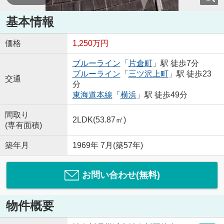
基本情報
価格
1,250万円
ブルーライン
「
片倉町
」駅 徒歩7分
ブルーライン
「
三ツ沢上町
」駅 徒歩23
交通
分
東海道本線
「
横浜
」駅 徒歩49分
間取り
2LDK(53.87㎡)
(専有面積)
築年月
1969年 7月(築57年)
お問い合わせ(無料)
物件概要