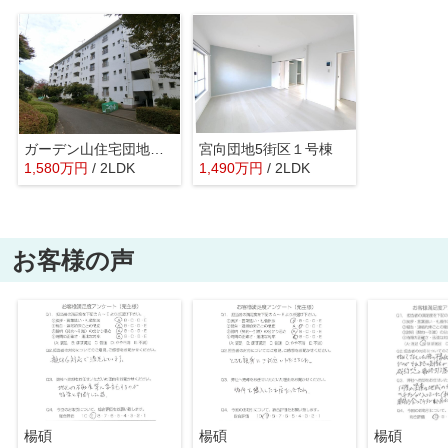
ガーデン山住宅団地１０号棟
宮向団地5街区１号棟
1,580
万
円
/ 2LDK
1,490
万
円
/ 2LDK
お客様の声
楊碩
楊碩
楊碩