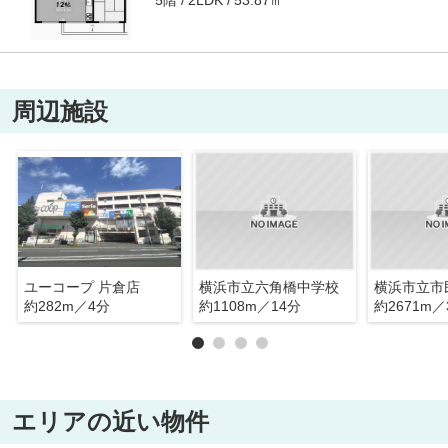
2LDK
周辺施設
ユーコープ 片倉店
横浜市立六角橋中学校
横浜市立市
約282m／4分
約1108m／14分
約2671m／
エリアの近い物件