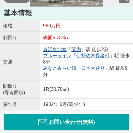
基本情報
価格
980万円
利回り
表面6.73% / -
京浜東北線
「
関内
」駅 徒歩2分
ブルーライン
「
伊勢佐木長者町
」駅 徒歩
交通
8分
みなとみらい線
「
日本大通り
」駅 徒歩9
分
間取り
1R(20.70㎡)
(専有面積)
築年月
1982年 6月(築44年)
お問い合わせ(無料)