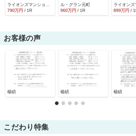
ライオンズマンション伊勢佐木長者町第二
ル・グラン元町
790
万
円
/ 1R
960
万
円
/ 1R
899
万
円
/ 
お客様の声
楊碩
楊碩
楊碩
こだわり特集