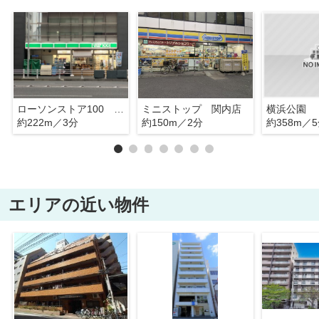
ローソンストア100 横浜翁町店
ミニストップ 関内店
横浜公園
約222m／3分
約150m／2分
約358m／
エリアの近い物件