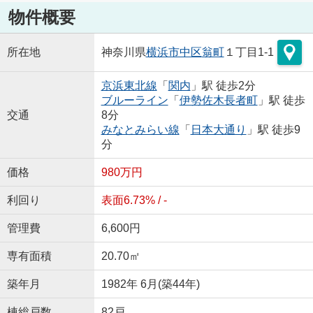
物件概要
所在地
神奈川県
横浜市中区
翁町
１丁目1-1
京浜東北線
「
関内
」駅 徒歩2分
ブルーライン
「
伊勢佐木長者町
」駅 徒歩
交通
8分
みなとみらい線
「
日本大通り
」駅 徒歩9
分
価格
980万円
利回り
表面6.73% / -
管理費
6,600円
専有面積
20.70㎡
築年月
1982年 6月(築44年)
棟総戸数
82戸