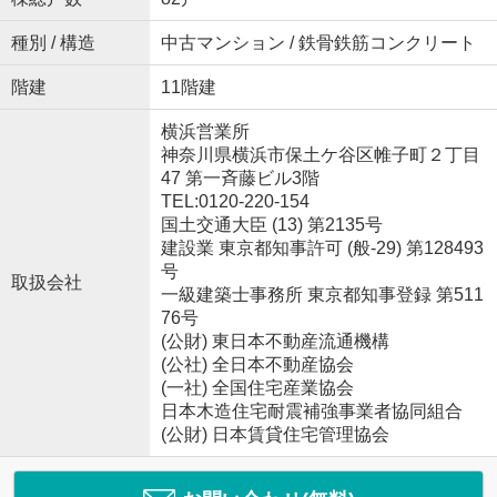
種別 / 構造
中古マンション / 鉄骨鉄筋コンクリート
階建
11階建
横浜営業所
神奈川県横浜市保土ケ谷区帷子町２丁目
47 第一斉藤ビル3階
TEL:0120-220-154
国土交通大臣 (13) 第2135号
建設業 東京都知事許可 (般-29) 第128493
号
取扱会社
一級建築士事務所 東京都知事登録 第511
76号
(公財) 東日本不動産流通機構
(公社) 全日本不動産協会
(一社) 全国住宅産業協会
日本木造住宅耐震補強事業者協同組合
(公財) 日本賃貸住宅管理協会