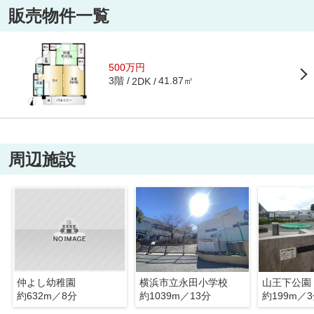
販売物件一覧
500万円
3階
41.87㎡
2DK
周辺施設
仲よし幼稚園
横浜市立永田小学校
山王下公園
約632m／8分
約1039m／13分
約199m／