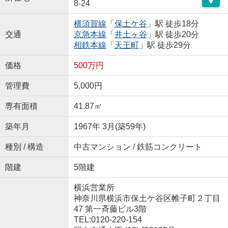
8-24
横須賀線
「
保土ケ谷
」駅 徒歩18分
交通
京急本線
「
井土ヶ谷
」駅 徒歩20分
相鉄本線
「
天王町
」駅 徒歩29分
価格
500万円
管理費
5,000円
専有面積
41.87㎡
築年月
1967年 3月(築59年)
種別 / 構造
中古マンション / 鉄筋コンクリート
階建
5階建
横浜営業所
神奈川県横浜市保土ケ谷区帷子町２丁目
47 第一斉藤ビル3階
TEL:0120-220-154