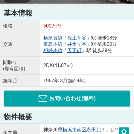
基本情報
価格
500万円
横須賀線
「
保土ケ谷
」駅 徒歩18分
交通
京急本線
「
井土ヶ谷
」駅 徒歩20分
相鉄本線
「
天王町
」駅 徒歩29分
間取り
2DK(41.87㎡)
(専有面積)
築年月
1967年 3月(築59年)
お問い合わせ(無料)
物件概要
神奈川県
横浜市南区
永田北
１丁目2
所在地