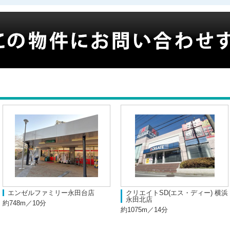
エンゼルファミリー永田台店
クリエイトSD(エス・ディー) 横浜
永田北店
約748m／10分
約1075m／14分