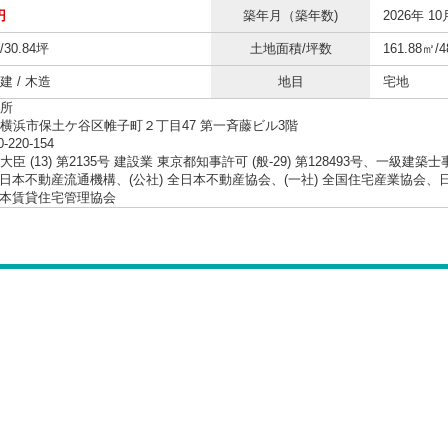
円
築年月（築年数)
2026年 10
/30.84坪
土地面積/坪数
161.88㎡/4
 / 木造
地目
宅地
所
横浜市保土ケ谷区帷子町２丁目47 第一斉藤ビル3階
0-220-154
臣 (13) 第2135号 建設業 東京都知事許可 (般-29) 第128493号、一級建築
 東日本不動産流通機構、(公社) 全日本不動産協会、(一社) 全国住宅産業協
 日本賃貸住宅管理協会