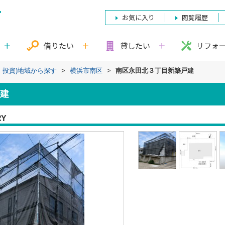
お気に入り
閲覧履歴
借りたい
貸したい
リフォ
・投資)地域から探す
>
横浜市南区
>
南区永田北３丁目新築戸建
建
RY