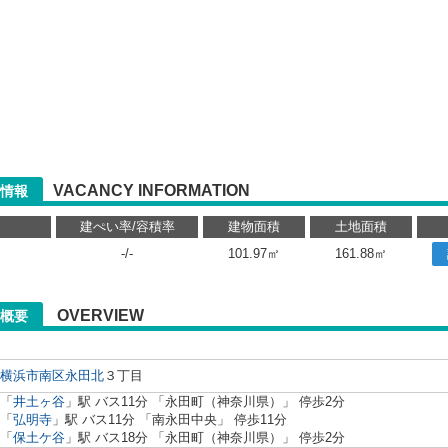
VACANCY INFORMATION
情報
り
建ぺい率/容積率
建物面積
土地面積
-/-
101.97㎡
161.88㎡
OVERVIEW
概要
横浜市南区
永田北
３丁目
「
井土ヶ谷
」駅 バス11分 「永田町（神奈川県）」 停歩2分
「
弘明寺
」駅 バス11分 「南永田中央」 停歩11分
「
保土ケ谷
」駅 バス18分 「永田町（神奈川県）」 停歩2分