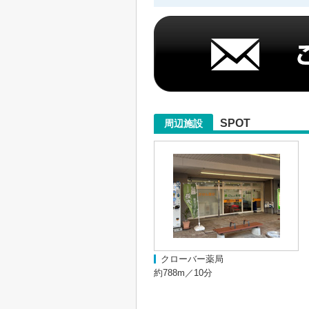
SPOT
周辺施設
クローバー薬局
約788m／10分