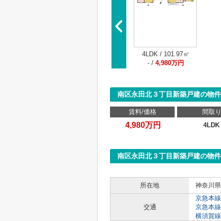
4LDK / 101.97㎡
- /
4,980万円
南区永田北３丁目新築戸建の物件
賃料/価格
間取
4,980万円
4LDK
南区永田北３丁目新築戸建の物件
所在地
神奈川県
京急本線
交通
京急本線
横須賀線