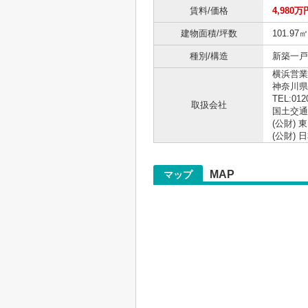
賃料/価格
4,980万
建物面積/坪数
101.97㎡
種別/構造
新築一戸建
横浜営業
神奈川県
TEL:012
取扱会社
国土交通大
(公財)
(公財)
MAP
マップ