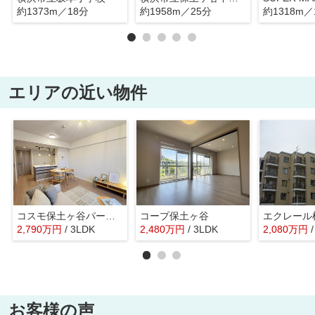
約1373m／18分
約1958m／25分
約1318m／
エリアの近い物件
コスモ保土ヶ谷パークフォルム
コープ保土ヶ谷
エクレール
2,790
万
円
/ 3LDK
2,480
万
円
/ 3LDK
2,080
万
円
お客様の声