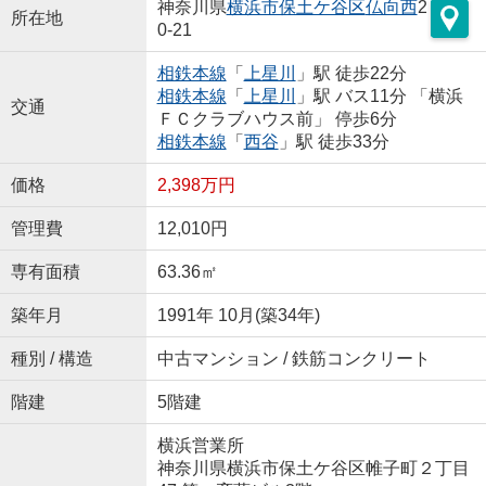
神奈川県
横浜市保土ケ谷区
仏向西
2
所在地
0-21
相鉄本線
「
上星川
」駅 徒歩22分
相鉄本線
「
上星川
」駅 バス11分 「横浜
交通
ＦＣクラブハウス前」 停歩6分
相鉄本線
「
西谷
」駅 徒歩33分
価格
2,398万円
管理費
12,010円
専有面積
63.36㎡
築年月
1991年 10月(築34年)
種別 / 構造
中古マンション / 鉄筋コンクリート
階建
5階建
横浜営業所
神奈川県横浜市保土ケ谷区帷子町２丁目