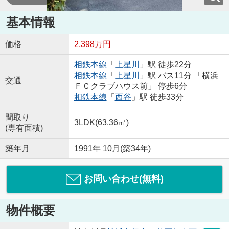
基本情報
価格
2,398万円
相鉄本線
「
上星川
」駅 徒歩22分
相鉄本線
「
上星川
」駅 バス11分 「横浜
交通
ＦＣクラブハウス前」 停歩6分
相鉄本線
「
西谷
」駅 徒歩33分
間取り
3LDK(63.36㎡)
(専有面積)
築年月
1991年 10月(築34年)
お問い合わせ(無料)
物件概要