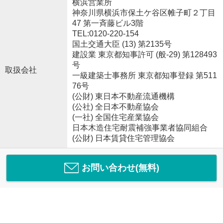
横浜営業所
神奈川県横浜市保土ケ谷区帷子町２丁目
47 第一斉藤ビル3階
TEL:0120-220-154
国土交通大臣 (13) 第2135号
建設業 東京都知事許可 (般-29) 第128493
号
取扱会社
一級建築士事務所 東京都知事登録 第511
76号
(公財) 東日本不動産流通機構
(公社) 全日本不動産協会
(一社) 全国住宅産業協会
日本木造住宅耐震補強事業者協同組合
(公財) 日本賃貸住宅管理協会
お問い合わせ(無料)