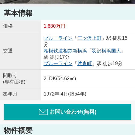
基本情報
価格
1,680万円
ブルーライン
「
三ツ沢上町
」駅 徒歩15
分
交通
相模鉄道相鉄新横浜
「
羽沢横浜国大
」
駅 徒歩17分
ブルーライン
「
片倉町
」駅 徒歩19分
間取り
2LDK(54.62㎡)
(専有面積)
築年月
1972年 4月(築54年)
お問い合わせ(無料)
物件概要