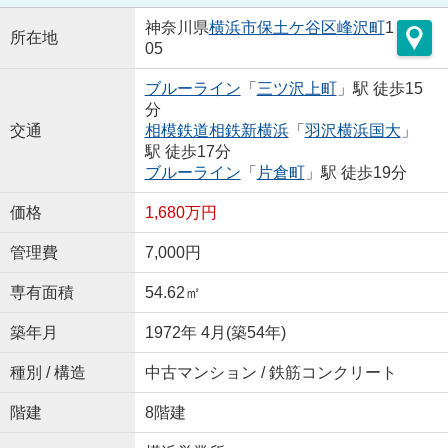
神奈川県
横浜市保土ケ谷区
峰沢町
1
所在地
05
ブルーライン
「
三ツ沢上町
」駅 徒歩15
分
交通
相模鉄道相鉄新横浜
「
羽沢横浜国大
」
駅 徒歩17分
ブルーライン
「
片倉町
」駅 徒歩19分
価格
1,680万円
管理費
7,000円
専有面積
54.62㎡
築年月
1972年 4月(築54年)
種別 / 構造
中古マンション / 鉄筋コンクリート
階建
8階建