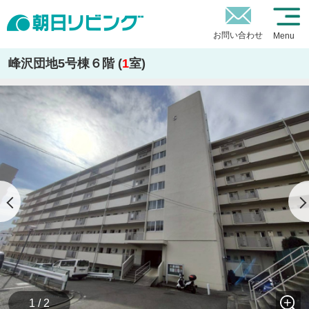
お問い合わせ
Menu
峰沢団地5号棟６階 (
1
室)
1 / 2