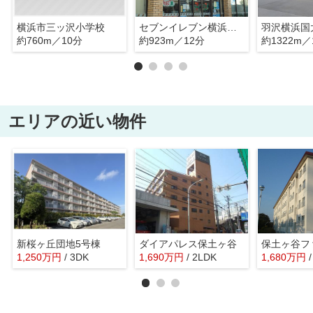
横浜市三ッ沢小学校
セブンイレブン横浜峰沢町店
羽沢横浜国
約760m／10分
約923m／12分
約1322m／
エリアの近い物件
新桜ヶ丘団地5号棟
ダイアパレス保土ヶ谷
1,250
万
円
/ 3DK
1,690
万
円
/ 2LDK
1,680
万
円