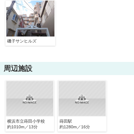
磯子サンヒルズ
周辺施設
横浜市立蒔田小学校
蒔田駅
約1010m／13分
約1280m／16分