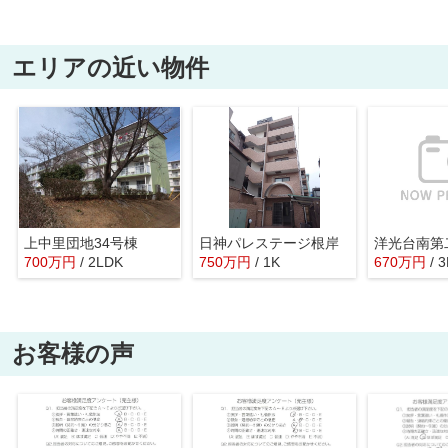
エリアの近い物件
上中里団地34号棟
日神パレステージ根岸
700
万
円
/ 2LDK
750
万
円
/ 1K
670
万
円
/ 
お客様の声