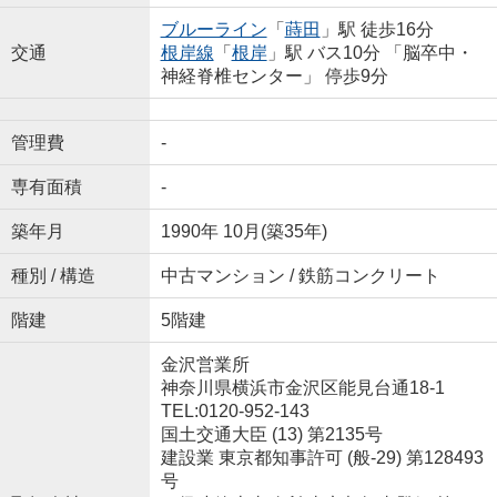
ブルーライン
「
蒔田
」駅 徒歩16分
交通
根岸線
「
根岸
」駅 バス10分 「脳卒中・
神経脊椎センター」 停歩9分
管理費
-
専有面積
-
築年月
1990年 10月(築35年)
種別 / 構造
中古マンション / 鉄筋コンクリート
階建
5階建
金沢営業所
神奈川県横浜市金沢区能見台通18-1
TEL:0120-952-143
国土交通大臣 (13) 第2135号
建設業 東京都知事許可 (般-29) 第128493
号