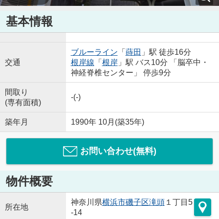
基本情報
ブルーライン
「
蒔田
」駅 徒歩16分
交通
根岸線
「
根岸
」駅 バス10分 「脳卒中・
神経脊椎センター」 停歩9分
間取り
-(-)
(専有面積)
築年月
1990年 10月(築35年)
お問い合わせ(無料)
物件概要
神奈川県
横浜市磯子区
滝頭
１丁目5
所在地
-14