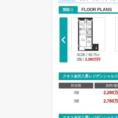
FLOOR PLANS
間取り
3LDK / 60.75㎡
2階 /
2,280万円
クオス金沢八景レジデンシャルス
所在階
賃料/価
2,280
2階
2,780
3階
クオス金沢八景レジデンシャルス