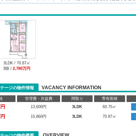
3LDK / 70.87㎡
3階 /
2,780万円
VACANCY INFORMATION
テージの物件情報
格
管理費・共益費
間取り
専有面積
万円
13,600円
3LDK
60.75㎡
万円
15,860円
3LDK
70.87㎡
OVERVIEW
テージの物件概要