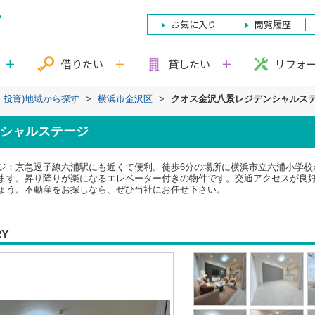
お気に入り
閲覧履歴
借りたい
貸したい
リフォ
・投資)地域から探す
>
横浜市金沢区
>
クオス金沢八景レジデンシャルス
シャルステージ
ジ：京急逗子線六浦駅にも近くて便利。徒歩6分の場所に横浜市立六浦小学校
ます。昇り降りが楽になるエレベーター付きの物件です。交通アクセスが良
ょう。不動産をお探しなら、ぜひ当社にお任せ下さい。
RY