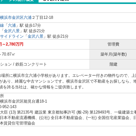
横浜市金沢区
六浦
２丁目12-18
線
「
六浦
」駅 徒歩17分
「
金沢八景
」駅 徒歩21分
サイドライン
「
金沢八景
」駅 徒歩21分
円～2,780万円
管理費
～70.87㎡
築年月(築年数)
ション / 鉄筋コンクリート
階建
の場所に横浜市立六浦小学校があります。エレベーター付きの物件なので、上
があり、綺麗な中古マンションです。横浜市金沢区で不動産をお探しなら、
績を誇る当社は、確かな情報をご提供致します。
所
横浜市金沢区能見台通18-1
0-952-143
臣 (13) 第2135号 建設業 東京都知事許可 (般-29) 第128493号、一級建築
 東日本不動産流通機構、(公社) 全日本不動産協会、(一社) 全国住宅産業協
 日本賃貸住宅管理協会