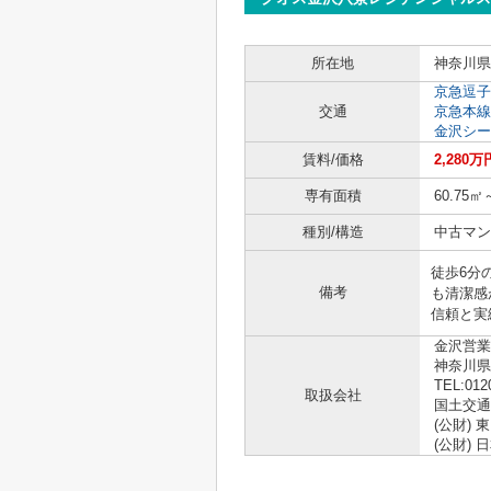
所在地
神奈川県
京急逗子
交通
京急本線
金沢シー
賃料/価格
2,280万
専有面積
60.75㎡
種別/構造
中古マン
徒歩6分
備考
も清潔感
信頼と実
金沢営業
神奈川県
TEL:012
取扱会社
国土交通大
(公財)
(公財)