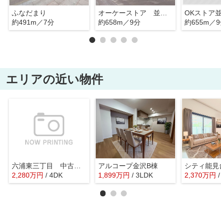
ふなだまり
オーケーストア 並木店
OKストア
約491m／7分
約658m／9分
約655m／
エリアの近い物件
六浦東三丁目 中古戸建
アルコープ金沢B棟
2,280
万
円
/ 4DK
1,899
万
円
/ 3LDK
2,370
万
円