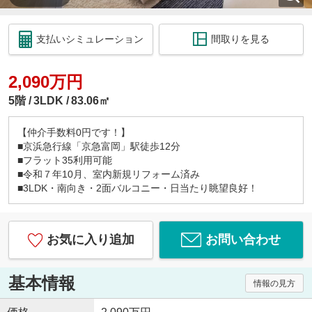
支払いシミュレーション
間取りを見る
2,090万円
5階
3LDK
83.06㎡
【仲介手数料0円です！】
■京浜急行線「京急富岡」駅徒歩12分
■フラット35利用可能
■令和７年10月、室内新規リフォーム済み
■3LDK・南向き・2面バルコニー・日当たり眺望良好！
お気に入り追加
お問い合わせ
基本情報
情報の見方