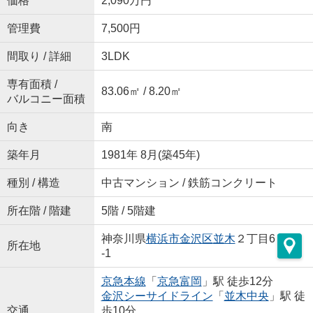
価格
2,090万円
管理費
7,500円
間取り / 詳細
3LDK
専有面積 /
83.06㎡ / 8.20㎡
バルコニー面積
向き
南
築年月
1981年 8月(築45年)
種別 / 構造
中古マンション / 鉄筋コンクリート
所在階 / 階建
5階 / 5階建
神奈川県
横浜市金沢区
並木
２丁目6
所在地
-1
京急本線
「
京急富岡
」駅 徒歩12分
金沢シーサイドライン
「
並木中央
」駅 徒
交通
歩10分