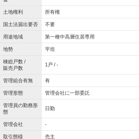
土地権利
所有権
国土法届出要否
不要
用途地域
第一種中高層住居専用
地勢
平坦
棟総戸数 /
1戸 / -
販売戸数
管理組合有無
有
管理形態
管理会社に一部委託
管理員の勤務形
日勤
態
管理会社
-
取引態様
売主