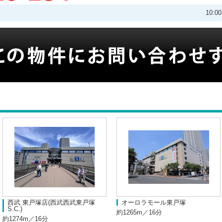
10:
西武 東戸塚店(西武西武東戸塚
オーロラモール東戸塚
S.C.)
約1265m／16分
約1274m／16分