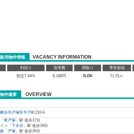
VACANCY INFORMATION
販売物件情報
利回り
管理費
間取り
専有面積
想定7.44%
8,180円
3LDK
71.51㎡
OVERVIEW
物件概要
横浜市戸塚区
平戸町
210-6
「
東戸塚
」駅 徒歩17分
イン
「
下永谷
」駅 徒歩29分
線
「
戸塚
」駅 徒歩35分