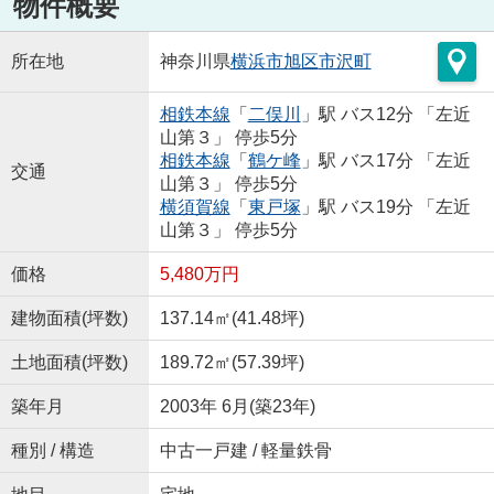
物件概要
所在地
神奈川県
横浜市旭区
市沢町
相鉄本線
「
二俣川
」駅 バス12分 「左近
山第３」 停歩5分
相鉄本線
「
鶴ケ峰
」駅 バス17分 「左近
交通
山第３」 停歩5分
横須賀線
「
東戸塚
」駅 バス19分 「左近
山第３」 停歩5分
価格
5,480万円
建物面積(坪数)
137.14㎡(41.48坪)
土地面積(坪数)
189.72㎡(57.39坪)
築年月
2003年 6月(築23年)
種別 / 構造
中古一戸建 / 軽量鉄骨