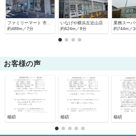
ファミリーマート 市沢町店
いなげや横浜左近山店
約488m／7分
約624m／8分
約744m／1
お客様の声
楊碩
楊碩
楊碩