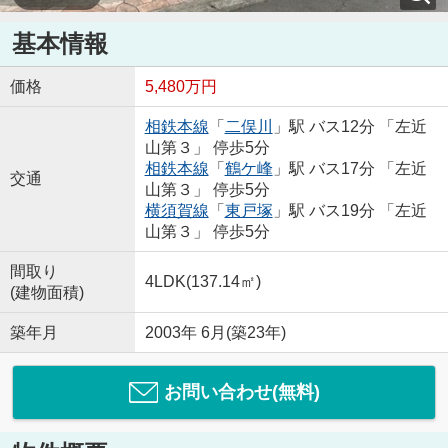
基本情報
価格
5,480万円
相鉄本線
「
二俣川
」駅 バス12分 「左近
山第３」 停歩5分
相鉄本線
「
鶴ケ峰
」駅 バス17分 「左近
交通
山第３」 停歩5分
横須賀線
「
東戸塚
」駅 バス19分 「左近
山第３」 停歩5分
間取り
4LDK(137.14㎡)
(建物面積)
築年月
2003年 6月(築23年)
お問い合わせ(無料)