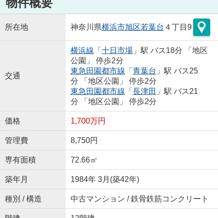
物件概要
所在地
神奈川県
横浜市旭区
若葉台
４丁目9
横浜線
「
十日市場
」駅 バス18分 「地区
公園」 停歩2分
東急田園都市線
「
青葉台
」駅 バス25
交通
分 「地区公園」 停歩2分
東急田園都市線
「
長津田
」駅 バス21
分 「地区公園」 停歩2分
価格
1,700万円
管理費
8,750円
専有面積
72.66㎡
築年月
1984年 3月(築42年)
種別 / 構造
中古マンション / 鉄骨鉄筋コンクリート