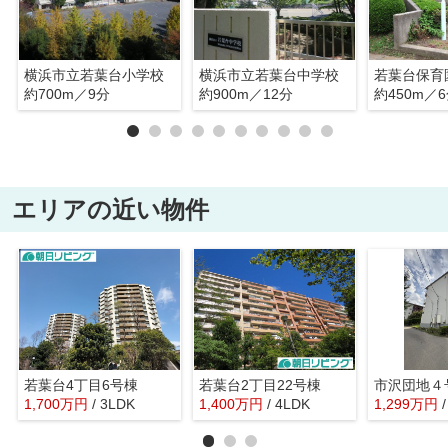
横浜市立若葉台小学校
横浜市立若葉台中学校
若葉台保育
約700m／9分
約900m／12分
約450m／
エリアの近い物件
若葉台4丁目6号棟
若葉台2丁目22号棟
市沢団地４
1,700
万
円
/ 3LDK
1,400
万
円
/ 4LDK
1,299
万
円