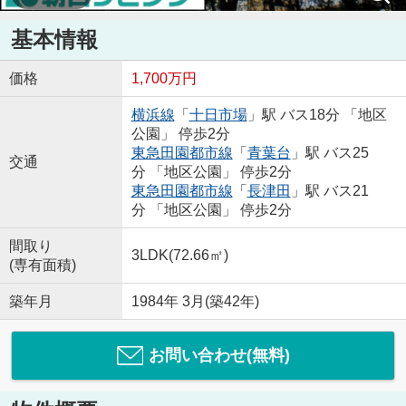
基本情報
価格
1,700万円
横浜線
「
十日市場
」駅 バス18分 「地区
公園」 停歩2分
東急田園都市線
「
青葉台
」駅 バス25
交通
分 「地区公園」 停歩2分
東急田園都市線
「
長津田
」駅 バス21
分 「地区公園」 停歩2分
間取り
3LDK(72.66㎡)
(専有面積)
築年月
1984年 3月(築42年)
お問い合わせ(無料)