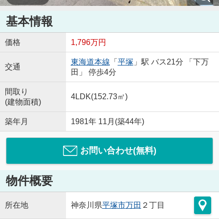
基本情報
価格
1,796万円
東海道本線
「
平塚
」駅 バス21分 「下万
交通
田」 停歩4分
間取り
4LDK(152.73㎡)
(建物面積)
築年月
1981年 11月(築44年)
お問い合わせ(無料)
物件概要
所在地
神奈川県
平塚市
万田
２丁目