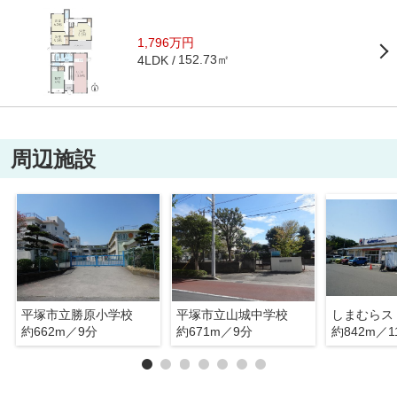
1,796万円
152.73㎡
4LDK
周辺施設
平塚市立勝原小学校
平塚市立山城中学校
しまむらス
約662m／9分
約671m／9分
約842m／1