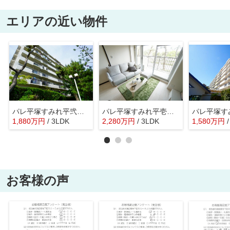
エリアの近い物件
パレ平塚すみれ平弐番館
パレ平塚すみれ平壱番館
パレ平塚す
1,880
万
円
/ 3LDK
2,280
万
円
/ 3LDK
1,580
万
円
お客様の声