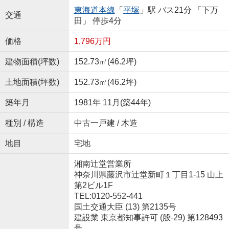
東海道本線
「
平塚
」駅 バス21分 「下万
交通
田」 停歩4分
価格
1,796万円
建物面積(坪数)
152.73㎡(46.2坪)
土地面積(坪数)
152.73㎡(46.2坪)
築年月
1981年 11月(築44年)
種別 / 構造
中古一戸建 / 木造
地目
宅地
湘南辻堂営業所
神奈川県藤沢市辻堂新町１丁目1-15 山上
第2ビル1F
TEL:0120-552-441
国土交通大臣 (13) 第2135号
建設業 東京都知事許可 (般-29) 第128493
号