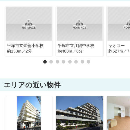
平塚市立崇善小学校
平塚市立江陽中学校
ヤオコー
約153m／2分
約403m／6分
約527m／
エリアの近い物件