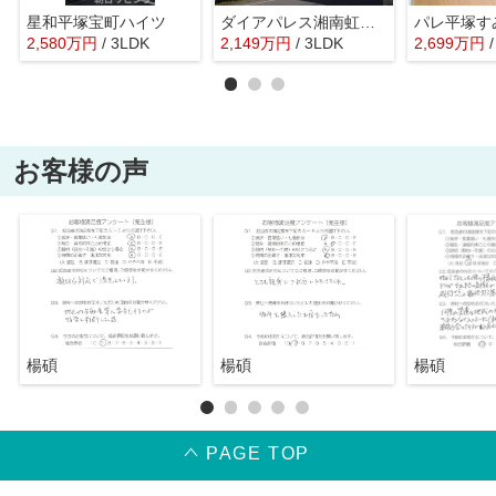
星和平塚宝町ハイツ
ダイアパレス湘南虹ケ浜オーシャンビュー
2,580
万
円
/ 3LDK
2,149
万
円
/ 3LDK
2,699
万
円
お客様の声
楊碩
楊碩
楊碩
PAGE TOP