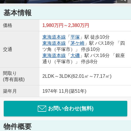
基本情報
価格
1,980万円～2,380万円
東海道本線
「
平塚
」駅 徒歩10分
東海道本線
「
茅ケ崎
」駅 バス18分 「四
交通
ツ角（平塚市）」 停歩10分
東海道本線
「
大磯
」駅 バス16分 「銀座
通り（平塚市）」 停歩8分
間取り
2LDK～3LDK(62.01㎡～77.17㎡)
(専有面積)
築年月
1974年 11月(築51年)
お問い合わせ(無料)
物件概要