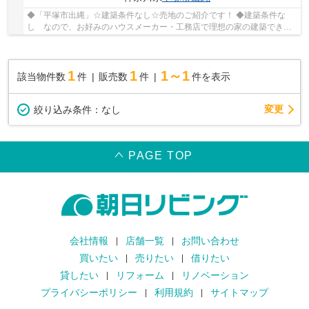
◆「平塚市出縄」☆建築条件なし☆売地のご紹介です！ ◆建築条件な
し なので、お好みのハウスメーカー・工務店で理想の家の建築できま
す！ ◆土地面積132.76㎡（40.15坪）～ゆとりある敷...
1
1
1～1
該当物件数
件
販売数
件
件を表示
変更
絞り込み条件：
なし
PAGE TOP
会社情報
店舗一覧
お問い合わせ
買いたい
売りたい
借りたい
貸したい
リフォーム
リノベーション
プライバシーポリシー
利用規約
サイトマップ