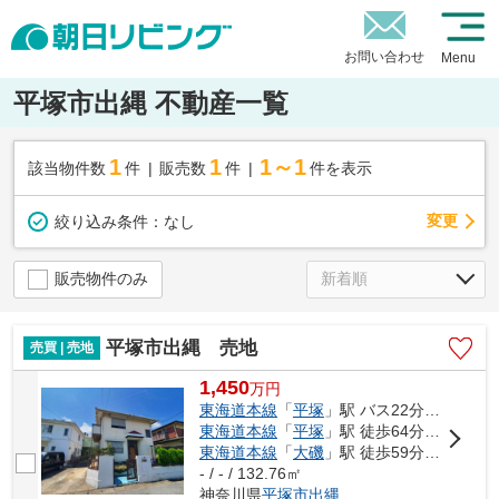
お問い合わせ
Menu
平塚市出縄 不動産一覧
1
1
1～1
該当物件数
件
販売数
件
件を表示
変更
絞り込み条件：
なし
販売物件のみ
平塚市出縄 売地
売買 | 売地
1,450
万
円
東海道本線
「
平塚
」駅 バス22分 「下出縄」 停歩4分
東海道本線
「
平塚
」駅 徒歩64分車15分 5.2km
東海道本線
「
大磯
」駅 徒歩59分車13分 4.8km
- / - / 132.76㎡
神奈川県
平塚市
出縄