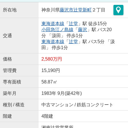
所在地
神奈川県
藤沢市
辻堂新町
２丁目
東海道本線
「
辻堂
」駅 徒歩15分
小田急江ノ島線
「
藤沢
」駅 バス20
交通
分 「汲田」 停歩1分
東海道本線
「
辻堂
」駅 バス5分 「汲
田」 停歩1分
価格
2,580万円
管理費
15,190円
専有面積
58.87㎡
築年月
1983年 9月(築42年)
種別 / 構造
中古マンション / 鉄筋コンクリート
階建
4階建
湘南辻堂営業所