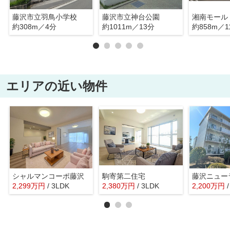
藤沢市立羽鳥小学校
藤沢市立神台公園
湘南モール
約308m／4分
約1011m／13分
約858m／1
エリアの近い物件
シャルマンコーポ藤沢
駒寄第二住宅
藤沢ニュー
2,299
万
円
/ 3LDK
2,380
万
円
/ 3LDK
2,200
万
円