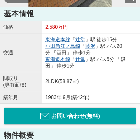
基本情報
価格
2,580万円
東海道本線
「
辻堂
」駅 徒歩15分
小田急江ノ島線
「
藤沢
」駅 バス20
交通
分 「汲田」 停歩1分
東海道本線
「
辻堂
」駅 バス5分 「汲
田」 停歩1分
間取り
2LDK(58.87㎡)
(専有面積)
築年月
1983年 9月(築42年)
お問い合わせ(無料)
物件概要