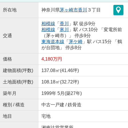
所在地
神奈川県
茅ヶ崎市
香川
３丁目
相模線
「
香川
」駅 徒歩9分
相模線
「
寒川
」駅 バス10分 「変電所前
交通
（茅ヶ崎市）」 停歩9分
東海道本線
「
茅ケ崎
」駅 バス15分 「鶴
が台団地」 停歩8分
価格
4,180万円
建物面積(坪数)
137.08㎡(41.46坪)
土地面積(坪数)
108.18㎡(32.72坪)
築年月
1999年 5月(築27年)
種別 / 構造
中古一戸建 / 鉄骨造
地目
宅地
湘南辻堂営業所