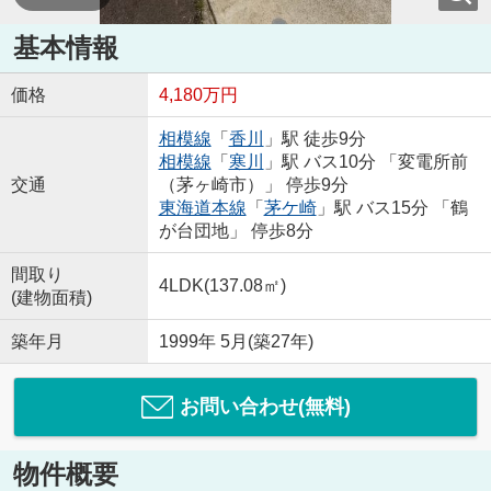
基本情報
価格
4,180万円
相模線
「
香川
」駅 徒歩9分
相模線
「
寒川
」駅 バス10分 「変電所前
交通
（茅ヶ崎市）」 停歩9分
東海道本線
「
茅ケ崎
」駅 バス15分 「鶴
が台団地」 停歩8分
間取り
4LDK(137.08㎡)
(建物面積)
築年月
1999年 5月(築27年)
お問い合わせ(無料)
物件概要