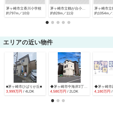
茅ヶ崎市立香川小学校
茅ヶ崎市立鶴が台小学校
約797m／10分
約828m／11分
約1054m／
エリアの近い物件
■茅ヶ崎市ひばりが丘■
◆茅ヶ崎市中海岸3丁目◆
◆茅ヶ崎市
3,999
万
円
/ 4LDK
4,580
万
円
/ 2LDK
4,180
万
円