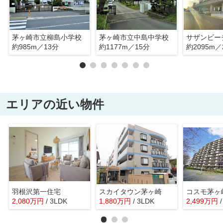
茅ヶ崎市立柳島小学校
茅ヶ崎市立中島中学校
サザンビー
約985m／13分
約1177m／15分
約2095m／
エリアの近い物件
羽根沢第一住宅
スカイタウン茅ヶ崎
コスモ茅ヶ
2,080
万
円
/ 3LDK
1,880
万
円
/ 3LDK
2,499
万
円