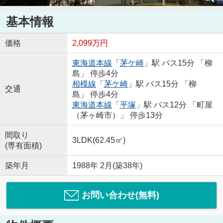
基本情報
価格
2,099万円
東海道本線
「
茅ケ崎
」駅 バス15分 「柳
島」 停歩4分
相模線
「
茅ケ崎
」駅 バス15分 「柳
交通
島」 停歩4分
東海道本線
「
平塚
」駅 バス12分 「町屋
（茅ヶ崎市）」 停歩13分
間取り
3LDK(62.45㎡)
(専有面積)
築年月
1988年 2月(築38年)
お問い合わせ(無料)