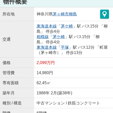
物件概要
所在地
神奈川県
茅ヶ崎市
柳島
東海道本線
「
茅ケ崎
」駅 バス15分 「柳
島」 停歩4分
相模線
「
茅ケ崎
」駅 バス15分 「柳
交通
島」 停歩4分
東海道本線
「
平塚
」駅 バス12分 「町屋
（茅ヶ崎市）」 停歩13分
価格
2,099万円
管理費
14,980円
専有面積
62.45㎡
築年月
1988年 2月(築38年)
種別 / 構造
中古マンション / 鉄筋コンクリート