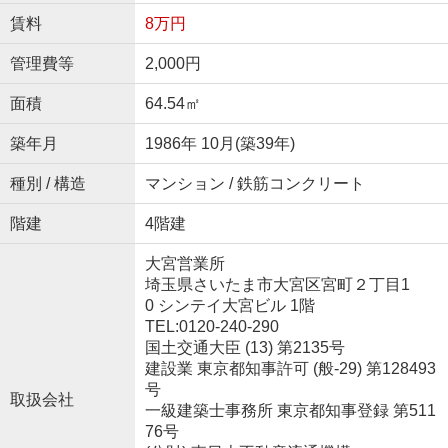
賃料
8万円
管理費等
2,000円
面積
64.54㎡
築年月
1986年 10月(築39年)
種別 / 構造
マンション / 鉄筋コンクリート
階建
4階建
大宮営業所
埼玉県さいたま市大宮区宮町２丁目1
0 シンテイ大宮ビル 1階
TEL:0120-240-290
国土交通大臣 (13) 第2135号
建設業 東京都知事許可 (般-29) 第128493
号
取扱会社
一級建築士事務所 東京都知事登録 第511
76号