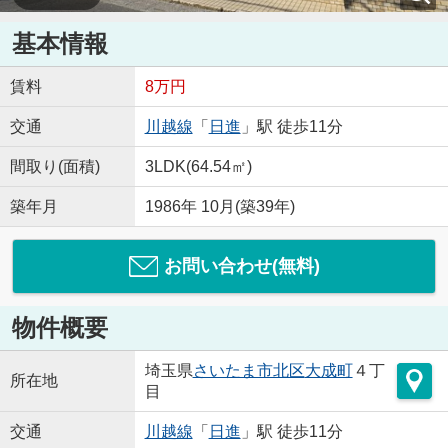
基本情報
賃料
8万円
交通
川越線
「
日進
」駅 徒歩11分
間取り(面積)
3LDK(64.54㎡)
築年月
1986年 10月(築39年)
お問い合わせ(無料)
物件概要
埼玉県
さいたま市北区
大成町
４丁
所在地
目
交通
川越線
「
日進
」駅 徒歩11分