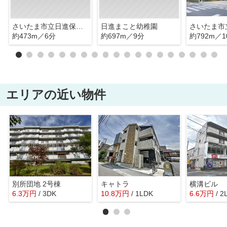
さいたま市立日進保育園
日進まこと幼稚園
約473m／6分
約697m／9分
約792m／1
エリアの近い物件
別所団地 2号棟
キャトラ
横溝ビル
6.3
万
円
/ 3DK
10.8
万
円
/ 1LDK
6.6
万
円
/ 2