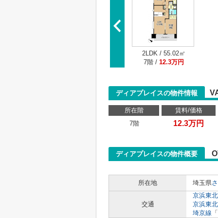
2LDK / 55.02㎡
7階 /
12.3万円
V
ディアプレイスの物件情報
所在階
賃料/価格
12.3万円
7階
O
ディアプレイスの物件概要
所在地
埼玉県
さ
京浜東北
交通
京浜東北
埼京線
「