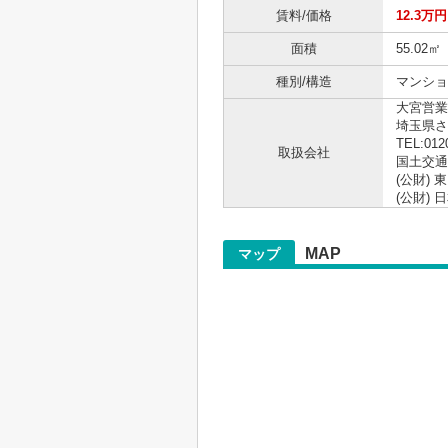
賃料/価格
12.3万円
面積
55.02㎡
種別/構造
マンショ
大宮営業
埼玉県さ
TEL:012
取扱会社
国土交通大
(公財)
(公財)
MAP
マップ