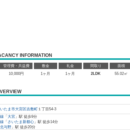
ACANCY INFORMATION
管理費・共益費
敷金
礼金
間取り
面積
10,000円
1ヶ月
1ヶ月
2LDK
55.02㎡
VERVIEW
いたま市大宮区
吉敷町
１丁目54-3
線
「
大宮
」駅 徒歩9分
線
「
さいたま新都心
」駅 徒歩14分
北与野
」駅 徒歩20分