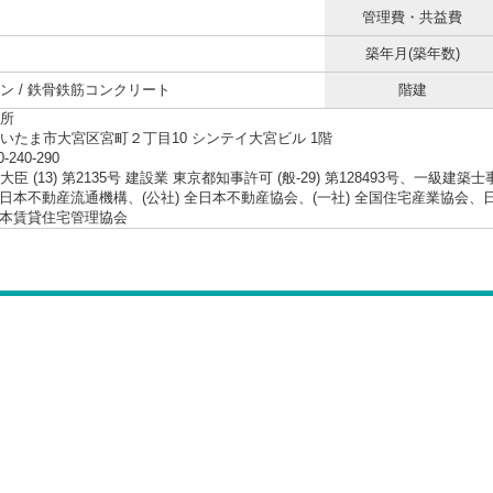
管理費・共益費
築年月(築年数)
ン / 鉄骨鉄筋コンクリート
階建
所
いたま市大宮区宮町２丁目10 シンテイ大宮ビル 1階
0-240-290
臣 (13) 第2135号 建設業 東京都知事許可 (般-29) 第128493号、一級建築
 東日本不動産流通機構、(公社) 全日本不動産協会、(一社) 全国住宅産業協
 日本賃貸住宅管理協会