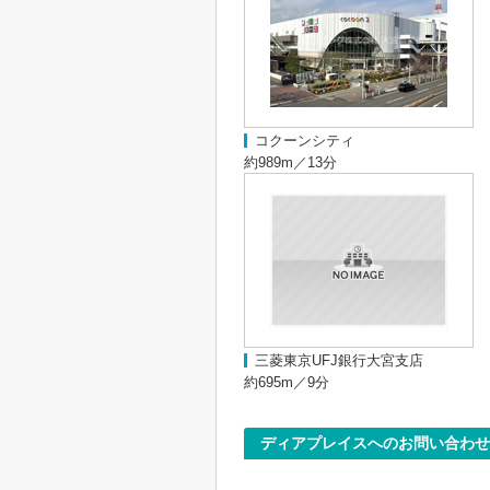
コクーンシティ
約989m／13分
三菱東京UFJ銀行大宮支店
約695m／9分
ディアプレイスへのお問い合わせ