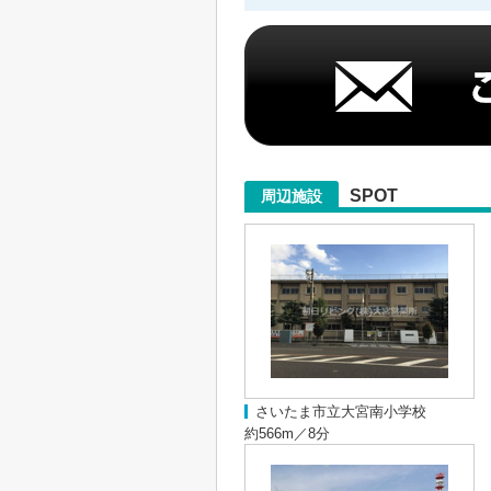
SPOT
周辺施設
さいたま市立大宮南小学校
約566m／8分