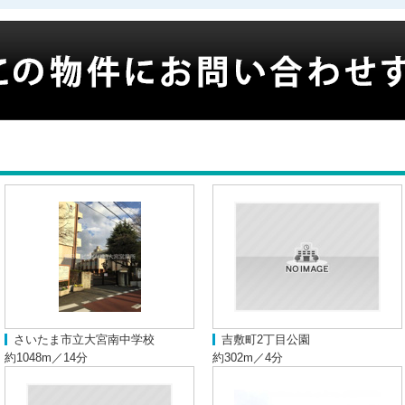
さいたま市立大宮南中学校
吉敷町2丁目公園
約1048m／14分
約302m／4分