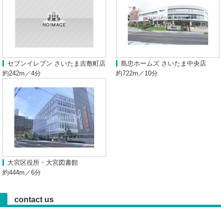
セブンイレブン さいたま吉敷町店
島忠ホームズ さいたま中央店
約242m／4分
約722m／10分
大宮区役所・大宮図書館
約444m／6分
contact us