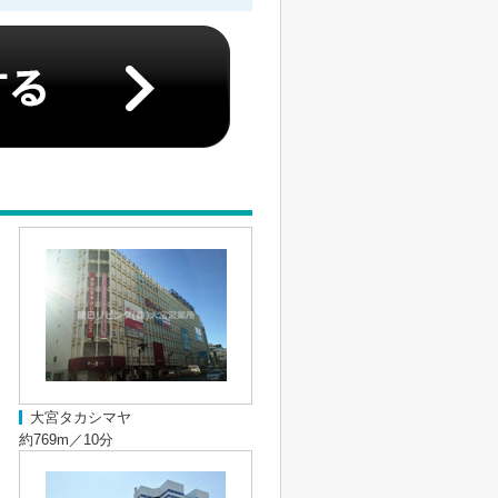
大宮タカシマヤ
約769m／10分