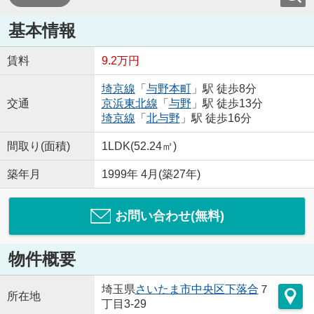
基本情報
賃料
9.2万円
埼京線
「
与野本町
」駅 徒歩8分
交通
京浜東北線
「
与野
」駅 徒歩13分
埼京線
「
北与野
」駅 徒歩16分
間取り(面積)
1LDK(52.24㎡)
築年月
1999年 4月(築27年)
お問い合わせ(無料)
物件概要
埼玉県
さいたま市中央区
下落合
７
所在地
丁目3-29