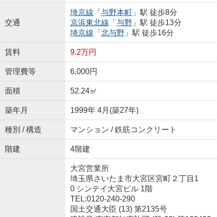
埼京線
「
与野本町
」駅 徒歩8分
交通
京浜東北線
「
与野
」駅 徒歩13分
埼京線
「
北与野
」駅 徒歩16分
賃料
9.2万円
管理費等
6,000円
面積
52.24㎡
築年月
1999年 4月(築27年)
種別 / 構造
マンション / 鉄筋コンクリート
階建
4階建
大宮営業所
埼玉県さいたま市大宮区宮町２丁目1
0 シンテイ大宮ビル 1階
TEL:0120-240-290
国土交通大臣 (13) 第2135号