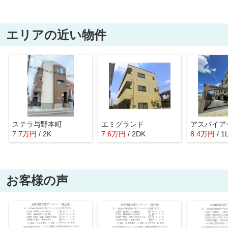
エリアの近い物件
ステラ与野本町
エミグランド
アスパイア
7.7
万
円
/ 2K
7.6
万
円
/ 2DK
8.4
万
円
/ 1
お客様の声