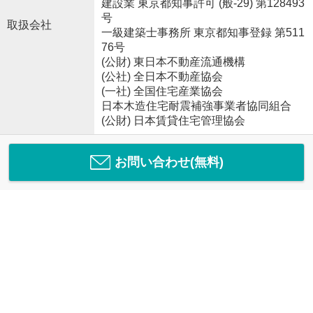
建設業 東京都知事許可 (般-29) 第128493
号
取扱会社
一級建築士事務所 東京都知事登録 第511
76号
(公財) 東日本不動産流通機構
(公社) 全日本不動産協会
(一社) 全国住宅産業協会
日本木造住宅耐震補強事業者協同組合
(公財) 日本賃貸住宅管理協会
お問い合わせ(無料)