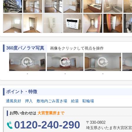
360度パノラマ写真
画像をクリックして視点を操作
-
-
-
ポイント・特徴
通風良好
押入
敷地内ごみ置き場
給湯
駐輪場
お問い合わせは
大宮営業所まで
0120-240-290
〒330-0802
埼玉県さいたま市大宮区宮町