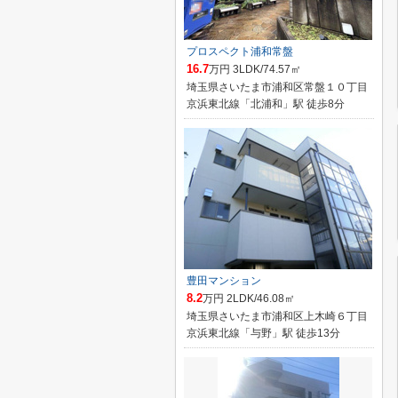
プロスペクト浦和常盤
16.7
万円 3LDK/74.57㎡
埼玉県さいたま市浦和区常盤１０丁目
京浜東北線「北浦和」駅 徒歩8分
豊田マンション
8.2
万円 2LDK/46.08㎡
埼玉県さいたま市浦和区上木崎６丁目
京浜東北線「与野」駅 徒歩13分