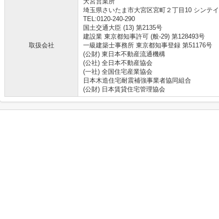
大宮営業所
埼玉県さいたま市大宮区宮町２丁目10 シンテイ
TEL:0120-240-290
国土交通大臣 (13) 第2135号
建設業 東京都知事許可 (般-29) 第128493号
取扱会社
一級建築士事務所 東京都知事登録 第51176号
(公財) 東日本不動産流通機構
(公社) 全日本不動産協会
(一社) 全国住宅産業協会
日本木造住宅耐震補強事業者協同組合
(公財) 日本賃貸住宅管理協会