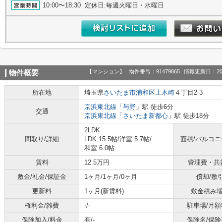
10:00〜18:30 定休日:毎週火曜日・水曜日
【マンション】
物件番号：91479865
情報更新日：20
物件概要
所在地
埼玉県
さいたま市浦和区
上木崎
４丁目2-3
京浜東北線
「
与野
」駅 徒歩6分
交通
京浜東北線
「
さいたま新都心
」駅 徒歩18分
2LDK
間取り/詳細
LDK 15.5帖
/
洋室 5.7帖
/
面積/バルコ
和室 6.0帖
賃料
12.5万円
管理費・共
敷金/礼金/保証金
1ヶ月/1ヶ月/0ヶ月
償却/敷
更新料
1ヶ月(新賃料)
敷金積み
権利金/雑費
-/-
駐車場/月額
保険加入/料金
有/-
保険名/保険