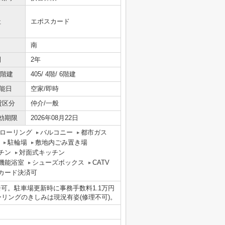
社
エポスカード
南
間
2年
/階建
405/ 4階/ 6階建
能日
空家/即時
貸区分
仲介/一般
効期限
2026年08月22日
ローリング
バルコニー
都市ガス
駐輪場
敷地内ごみ置き場
チン
対面式キッチン
機能浴室
シューズボックス
CATV
カード決済可
可。駐車場更新時に事務手数料1.1万円
ーリングのきしみは現況有姿(修理不可)。