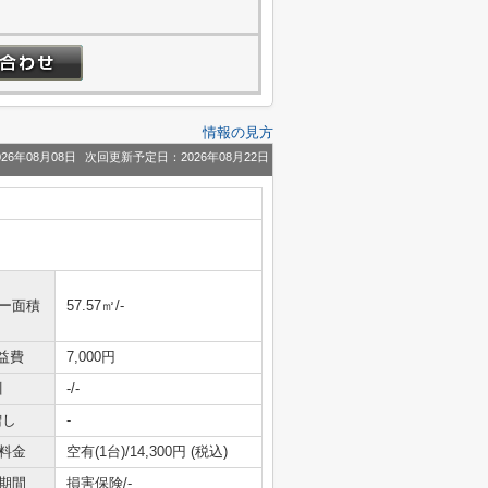
情報の見方
26年08月08日
次回更新予定日：2026年08月22日
ニー面積
57.57㎡/-
益費
7,000円
引
-/-
増し
-
料金
空有(1台)/14,300円 (税込)
期間
損害保険/-