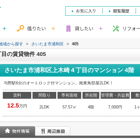
お気に入り
閲覧履歴
借りたい
貸したい
リフォ
)地域から探す
>
さいたま市浦和区
>
405
の賃貸物件 405
さいたま市浦和区上木崎４丁目のマンション 4階
与野駅6分のオートロック付マンション。南東角部屋2LDK！
賃料
間取り
専有面積
所在階
管理費・共益費
敷
12.5
万円
2LDK
57.57㎡
4階
7,000円
1