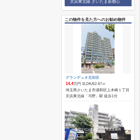
京浜東北線 さいたま新都心
この物件を見た方へのお勧め物件
グランデュオ北街区
14.4
万円 3LDK/62.87㎡
埼玉県さいたま市浦和区上木崎１丁目
京浜東北線「与野」駅 徒歩1分