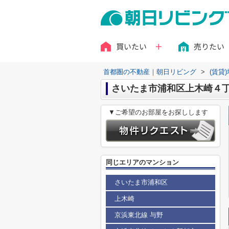
買いたい
売りたい
首都圏の不動産｜朝日リビング
>
(賃貸
さいたま市浦和区上木崎４丁目
▼ご希望のお部屋をお探しします
同じエリアのマンション
さいたま市浦和区
上木崎
京浜東北線 与野