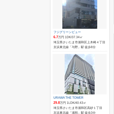
フジグリーンビュー
6.7
万円 1DK/37.34㎡
埼玉県さいたま市浦和区上木崎４丁目
京浜東北線「与野」駅 徒歩8分
URAWA THE TOWER
29.8
万円 1LDK/40.43㎡
埼玉県さいたま市浦和区高砂１丁目
京浜東北線「浦和」駅 徒歩3分