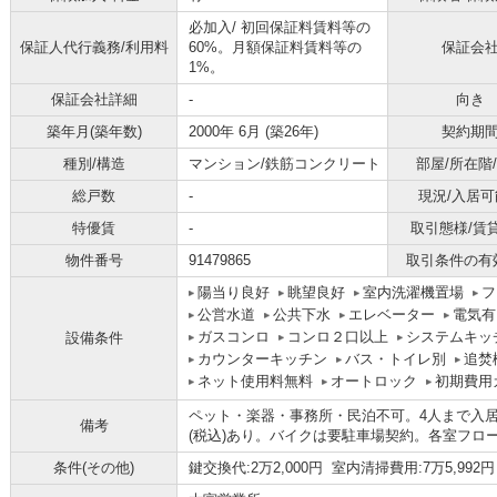
必加入/
初回保証料賃料等の
保証人代行義務/利用料
60%。月額保証料賃料等の
保証会
1%。
保証会社詳細
-
向き
築年月(築年数)
2000年 6月 (築26年)
契約期
種別/構造
マンション/鉄筋コンクリート
部屋/所在階
総戸数
-
現況/入居可
特優賃
-
取引態様/賃
物件番号
91479865
取引条件の有
陽当り良好
眺望良好
室内洗濯機置場
フ
公営水道
公共下水
エレベーター
電気有
ガスコンロ
コンロ２口以上
システムキッ
設備条件
カウンターキッチン
バス・トイレ別
追焚
ネット使用料無料
オートロック
初期費用
ペット・楽器・事務所・民泊不可。4人まで入居
備考
(税込)あり。バイクは要駐車場契約。各室フロ
条件(その他)
鍵交換代:2万2,000円 室内清掃費用:7万5,992円