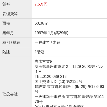
賃料
7.5万円
管理費等
-
面積
60.36㎡
築年月
1997年 1月(築29年)
種別 / 構造
一戸建て / 木造
階建
1階建
志木営業所
埼玉県新座市東北２丁目29-26 松栄ビル
１F
TEL:0120-089-213
国土交通大臣 (13) 第2135号
建設業 東京都知事許可 (般-29) 第128493
号
取扱会社
一級建築士事務所 東京都知事登録 第511
76号
(公財) 東日本不動産流通機構