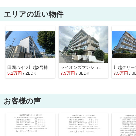
エリアの近い物件
田園ハイツ川越2号棟
ライオンズマンション川越南古谷
5.2
万
円
/ 2LDK
7.9
万
円
/ 3LDK
7.5
万
円
/ 3
お客様の声