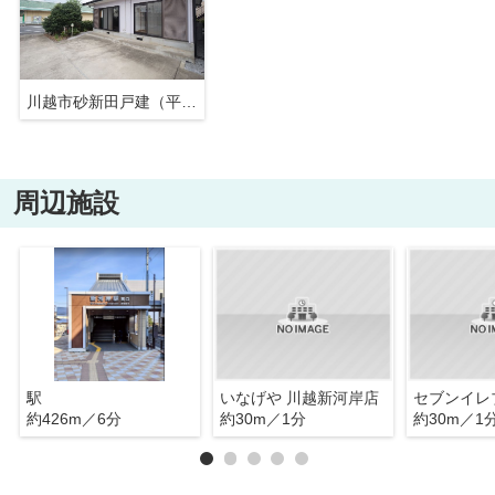
川越市砂新田戸建（平屋）
周辺施設
駅
いなげや 川越新河岸店
約426m／6分
約30m／1分
約30m／1