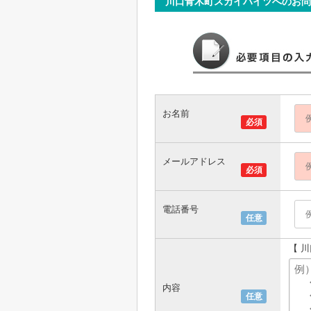
川口青木町スカイハイツへのお問
お名前
必須
メールアドレス
必須
電話番号
任意
【 
内容
任意