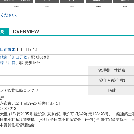
***
***
***
***
***
せください。
OVERVIEW
要
口市
青木
１丁目17-43
鉄道
「
川口元郷
」駅 徒歩9分
線
「
川口
」駅 徒歩15分
管理費・共益費
築年月(築年数)
ン / 鉄骨鉄筋コンクリート
階建
所
座市東北２丁目29-26 松栄ビル １F
0-089-213
臣 (13) 第2135号 建設業 東京都知事許可 (般-29) 第128493号、一級建築
 東日本不動産流通機構、(公社) 全日本不動産協会、(一社) 全国住宅産業協
 日本賃貸住宅管理協会