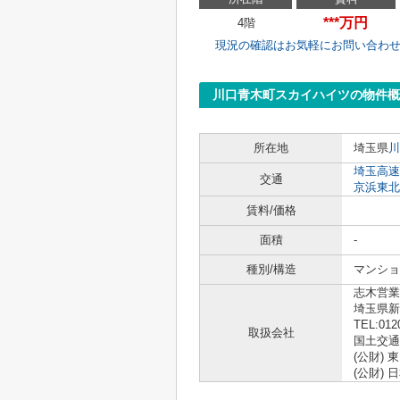
***万円
4階
現況の確認はお気軽にお問い合わ
川口青木町スカイハイツの物件概
所在地
埼玉県
川
埼玉高速
交通
京浜東北
賃料/価格
面積
-
種別/構造
マンショ
志木営業
埼玉県新
TEL:012
取扱会社
国土交通大
(公財)
(公財)