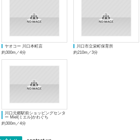
ヤオコー 川口本町店
川口市立栄町保育所
約300m／4分
約210m／3分
川口元郷駅前ショッピングセンタ
ー Miel(ミエル)かわぐち
約300m／4分