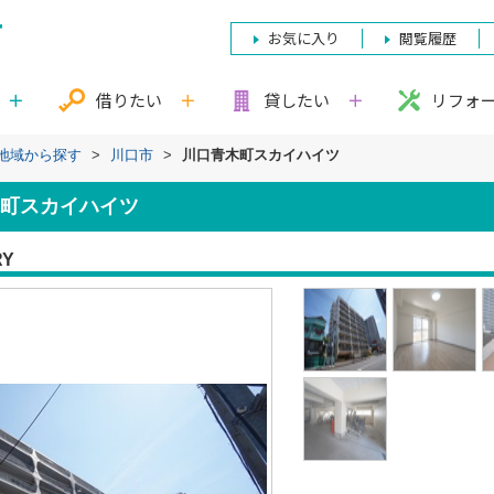
お気に入り
閲覧履歴
借りたい
貸したい
リフォ
)地域から探す
>
川口市
>
川口青木町スカイハイツ
町スカイハイツ
RY