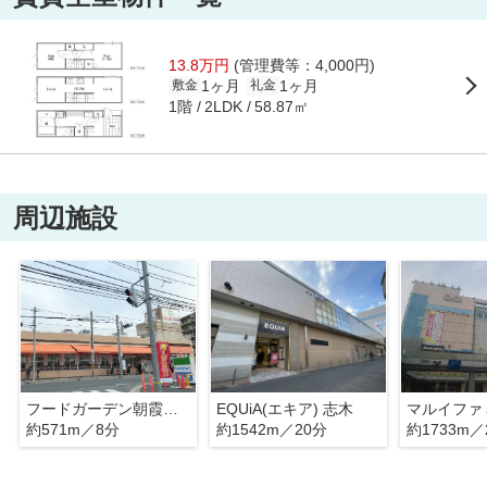
13.8万円
(管理費等：4,000円)
1ヶ月
1ヶ月
敷金
礼金
1階
58.87㎡
2LDK
周辺施設
フードガーデン朝霞三原店
EQUiA(エキア) 志木
マルイファ
約571m／8分
約1542m／20分
約1733m／