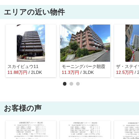
エリアの近い物件
スカイビュウ11
モーニングパーク朝霞
11.88
万
円
/ 2LDK
11.3
万
円
/ 3LDK
12.5
万
円
/
お客様の声