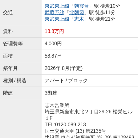
東武東上線
「
朝霞台
」駅 徒歩10分
交通
武蔵野線
「
北朝霞
」駅 徒歩11分
東武東上線
「
志木
」駅 徒歩21分
賃料
13.8万円
管理費等
4,000円
面積
58.87㎡
築年月
2026年 8月(予定)
種別 / 構造
アパート / ブロック
階建
3階建
志木営業所
埼玉県新座市東北２丁目29-26 松栄ビル
１F
TEL:0120-089-213
国土交通大臣 (13) 第2135号
建設業 東京都知事許可 (般-29) 第128493