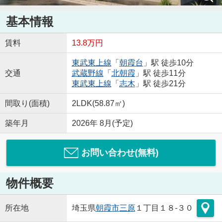
基本情報
賃料
13.8万円
東武東上線
「
朝霞台
」駅 徒歩10分
交通
武蔵野線
「
北朝霞
」駅 徒歩11分
東武東上線
「
志木
」駅 徒歩21分
間取り(面積)
2LDK(58.87㎡)
築年月
2026年 8月(予定)
お問い合わせ(無料)
物件概要
所在地
埼玉県
朝霞市
三原
１丁目１８-３０