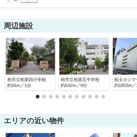
周辺施設
柏市立柏第四小学校
柏市立柏第五中学校
柏タカシマ
約56m／1分
約642m／9分
約1853m／
エリアの近い物件