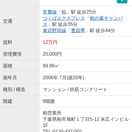
常磐線
「
柏
」駅 徒歩25分
つくばエクスプレス
「
柏の葉キャンパ
交通
ス
」駅 徒歩35分
東武野田線
「
豊四季
」駅 徒歩44分
賃料
12万円
管理費等
20,000円
面積
89.99㎡
築年月
2006年 7月(築20年)
種別 / 構造
マンション / 鉄筋コンクリート
階建
9階建
柏営業所
千葉県柏市旭町１丁目5-12 末広インビル
1F
TEL:0120-437-001