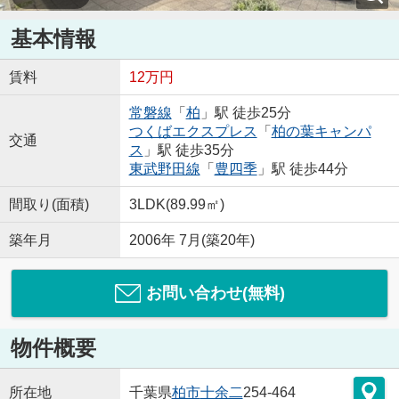
基本情報
賃料
12万円
常磐線
「
柏
」駅 徒歩25分
つくばエクスプレス
「
柏の葉キャンパ
交通
ス
」駅 徒歩35分
東武野田線
「
豊四季
」駅 徒歩44分
間取り(面積)
3LDK(89.99㎡)
築年月
2006年 7月(築20年)
お問い合わせ(無料)
物件概要
所在地
千葉県
柏市
十余二
254-464