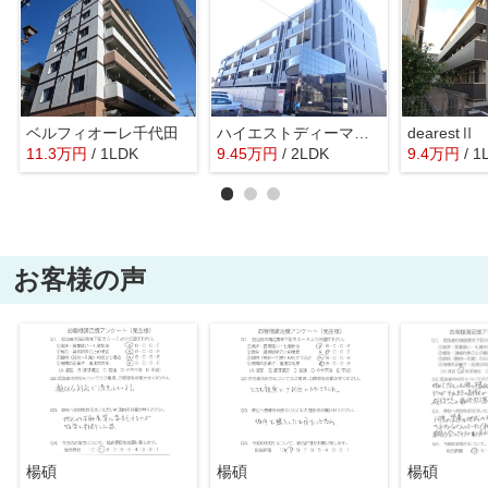
ベルフィオーレ千代田
ハイエストディーマー グラシア
dearestⅡ
11.3
万
円
/ 1LDK
9.45
万
円
/ 2LDK
9.4
万
円
/ 1
お客様の声
楊碩
楊碩
楊碩