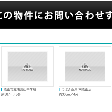
流山市立南流山中学校
つばさ薬局 南流山店
約387m／5分
約305m／4分