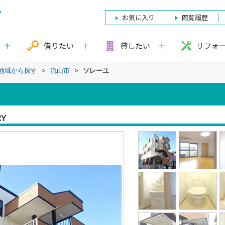
お気に入り
閲覧履歴
借りたい
貸したい
リフォ
)地域から探す
>
流山市
>
ソレーユ
RY