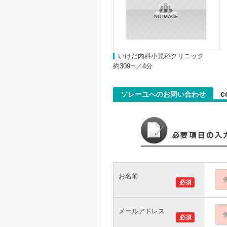
いけだ内科小児科クリニック
約309m／4分
c
ソレーユへのお問い合わせ
お名前
必須
メールアドレス
必須