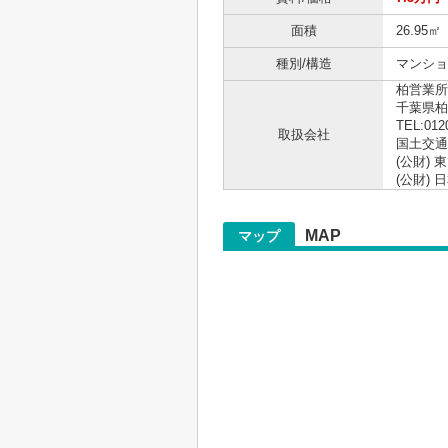
面積
26.95㎡
種別/構造
マンショ
柏営業所
千葉県柏
TEL:012
取扱会社
国土交通大
(公財)
(公財)
MAP
マップ