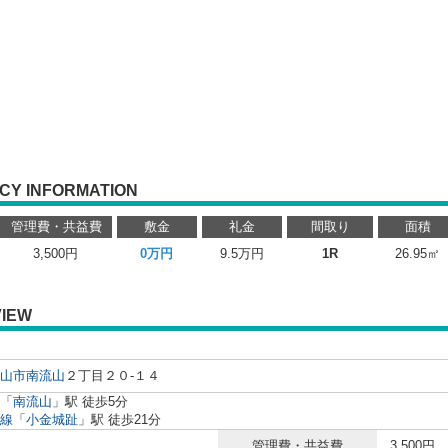
CY INFORMATION
管理費・共益費
敷金
礼金
間取り
面積
3,500円
0万円
9.5万円
1R
26.95㎡
IEW
山市
南流山
２丁目２０-１４
「
南流山
」駅 徒歩5分
線
「
小金城趾
」駅 徒歩21分
管理費・共益費
3,500円