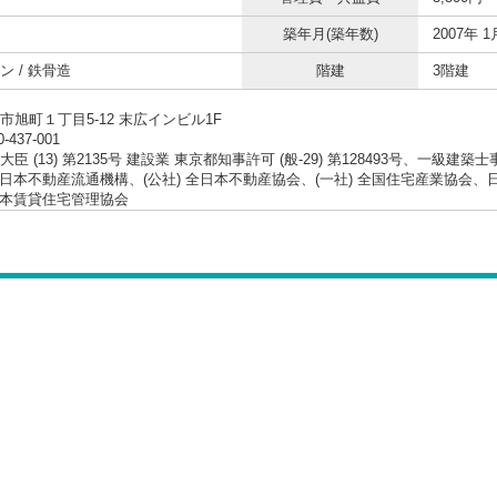
築年月(築年数)
2007年 1
ン / 鉄骨造
階建
3階建
市旭町１丁目5-12 末広インビル1F
0-437-001
臣 (13) 第2135号 建設業 東京都知事許可 (般-29) 第128493号、一級建築
 東日本不動産流通機構、(公社) 全日本不動産協会、(一社) 全国住宅産業協
 日本賃貸住宅管理協会