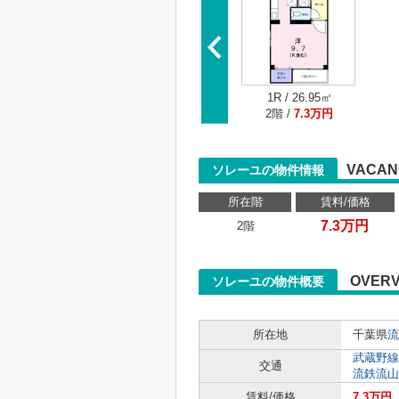
1R / 26.95㎡
2階 /
7.3万円
VACAN
ソレーユの物件情報
所在階
賃料/価格
7.3万円
2階
OVERV
ソレーユの物件概要
所在地
千葉県
流
武蔵野線
交通
流鉄流山
賃料/価格
7.3万円