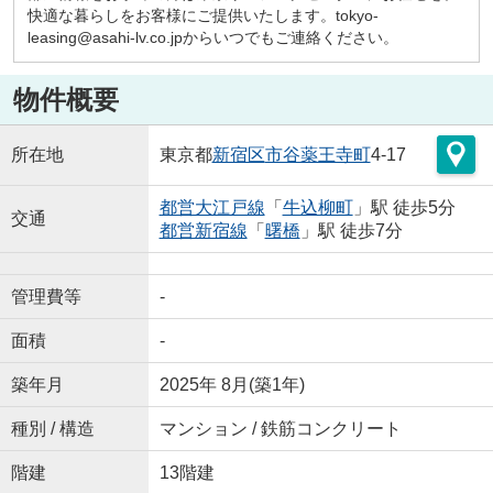
快適な暮らしをお客様にご提供いたします。tokyo-
leasing@asahi-lv.co.jpからいつでもご連絡ください。
物件概要
所在地
東京都
新宿区
市谷薬王寺町
4-17
都営大江戸線
「
牛込柳町
」駅 徒歩5分
交通
都営新宿線
「
曙橋
」駅 徒歩7分
管理費等
-
面積
-
築年月
2025年 8月(築1年)
種別 / 構造
マンション / 鉄筋コンクリート
階建
13階建