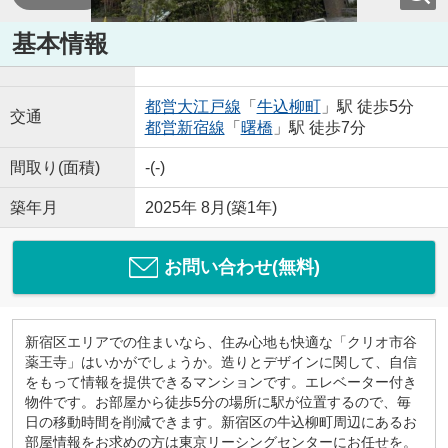
基本情報
都営大江戸線
「
牛込柳町
」駅 徒歩5分
交通
都営新宿線
「
曙橋
」駅 徒歩7分
間取り(面積)
-(-)
築年月
2025年 8月(築1年)
お問い合わせ(無料)
新宿区エリアでの住まいなら、住み心地も快適な「クリオ市谷
薬王寺」はいかがでしょうか。造りとデザインに関して、自信
をもって情報を提供できるマンションです。エレベーター付き
物件です。お部屋から徒歩5分の場所に駅が位置するので、毎
日の移動時間を削減できます。新宿区の牛込柳町周辺にあるお
部屋情報をお求めの方は東京リーシングセンターにお任せを。