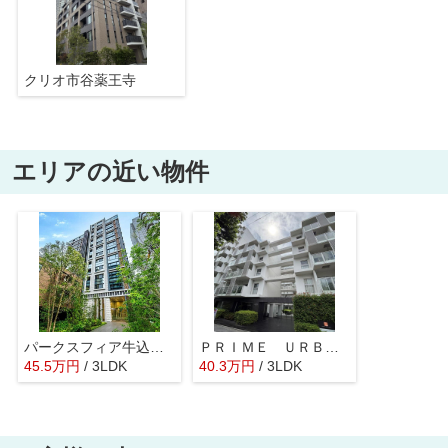
クリオ市谷薬王寺
エリアの近い物件
パークスフィア牛込神楽坂
ＰＲＩＭＥ ＵＲＢＡＮ 東中野 ＣＯＵＲＴ
45.5
万
円
/ 3LDK
40.3
万
円
/ 3LDK