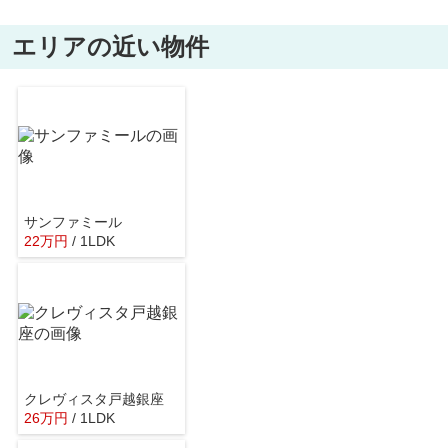
エリアの近い物件
サンファミール
22
万
円
/ 1LDK
クレヴィスタ戸越銀座
26
万
円
/ 1LDK