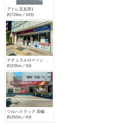
アトレ五反田1
約726m／10分
ナチュラルローソン 高輪台駅前店
約235m／3分
ツルハドラッグ 高輪台店
約250m／4分