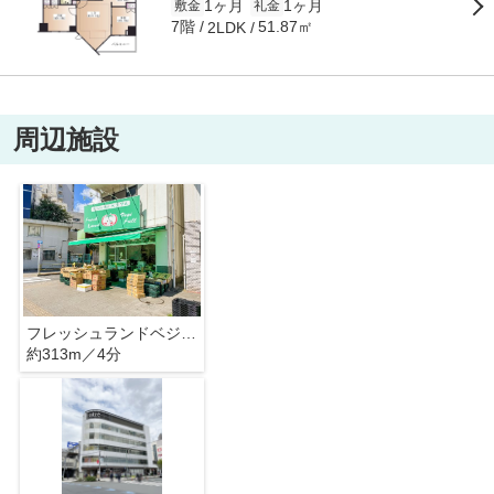
1ヶ月
1ヶ月
敷金
礼金
7階
51.87㎡
2LDK
周辺施設
フレッシュランドベジフル白金台店
約313m／4分