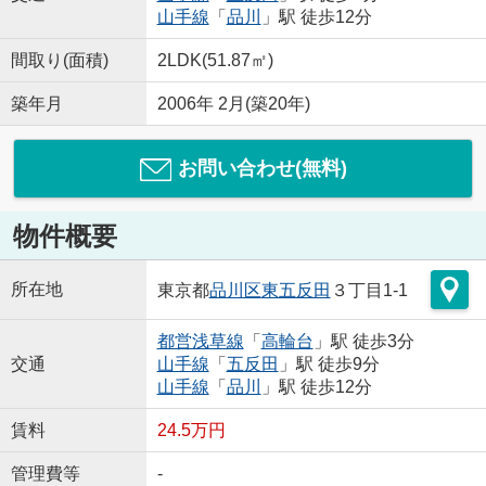
山手線
「
品川
」駅 徒歩12分
間取り(面積)
2LDK(51.87㎡)
築年月
2006年 2月(築20年)
お問い合わせ(無料)
物件概要
所在地
東京都
品川区
東五反田
３丁目1-1
都営浅草線
「
高輪台
」駅 徒歩3分
交通
山手線
「
五反田
」駅 徒歩9分
山手線
「
品川
」駅 徒歩12分
賃料
24.5万円
管理費等
-