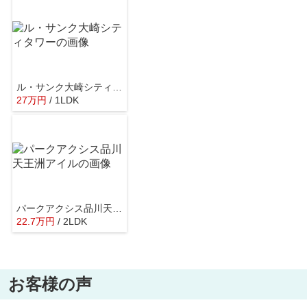
ル・サンク大崎シティタワー
27
万
円
/ 1LDK
パークアクシス品川天王洲アイル
22.7
万
円
/ 2LDK
お客様の声