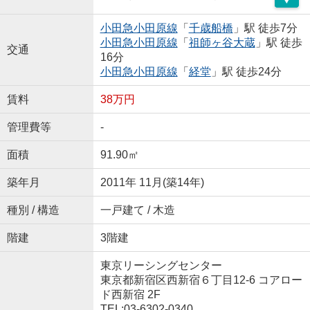
小田急小田原線
「
千歳船橋
」駅 徒歩7分
小田急小田原線
「
祖師ヶ谷大蔵
」駅 徒歩
交通
16分
小田急小田原線
「
経堂
」駅 徒歩24分
賃料
38万円
管理費等
-
面積
91.90㎡
築年月
2011年 11月(築14年)
種別 / 構造
一戸建て / 木造
階建
3階建
東京リーシングセンター
東京都新宿区西新宿６丁目12-6 コアロー
ド西新宿 2F
TEL:03-6302-0340