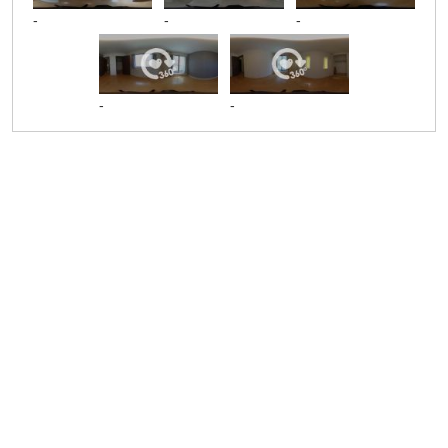
-
-
-
-
-