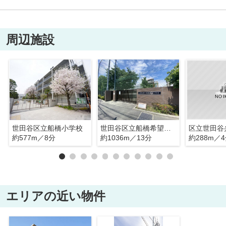
周辺施設
世田谷区立船橋小学校
世田谷区立船橋希望中学校
区立世田谷
約577m／8分
約1036m／13分
約288m／
エリアの近い物件