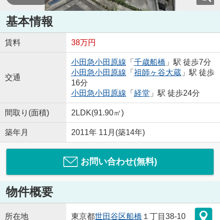
基本情報
賃料
38万円
小田急小田原線
「
千歳船橋
」駅 徒歩7分
小田急小田原線
「
祖師ヶ谷大蔵
」駅 徒歩
交通
16分
小田急小田原線
「
経堂
」駅 徒歩24分
間取り(面積)
2LDK(91.90㎡)
築年月
2011年 11月(築14年)
お問い合わせ(無料)
物件概要
所在地
東京都
世田谷区
船橋
１丁目38-10