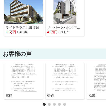
ライトテラス世田谷砧
ザ・パークハビオ下北沢
38
万
円
/ 3LDK
41
万
円
/ 2LDK
お客様の声
楊碩
楊碩
楊碩