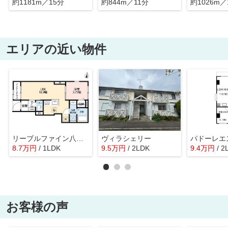
約1181m／15分
約844m／11分
約1026m／
エリアの近い物件
リーブルファイン八王子越野
ヴィラシェリー
パドーレエ
8.7
万
円
/ 1LDK
9.5
万
円
/ 2LDK
9.4
万
円
/ 2
お客様の声