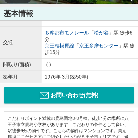
基本情報
多摩都市モノレール
「
松が谷
」駅 徒歩6
分
交通
京王相模原線
「
京王多摩センター
」駅 徒
歩15分
間取り(面積)
-(-)
築年月
1976年 3月(築50年)
お問い合わせ(無料)
こだわりポイント満載の鹿島団地8-8号棟。徒歩4分の場所に八
王子市立鹿島小学校があります。こだわりの条件として多い、
駅徒歩9分の物件です。こちらの物件はマンションです。周辺
環境にこだわる方にご紹介したいのが八王子市エリアです。当