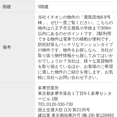
階建
5階建
当社イチオシの物件の「鹿島団地8-8号
棟」。ぜひ一度ご覧ください。こちらの
物件は八王子市立鹿島小学校まで308m
以内にあるのがポイントです。2駅利用
できる物件は電車での移動が便利です。
防犯対策もバッチリなマンションタイプ
備考
の物件です。物件をお探しなら、当社が
取り扱う物件情報から探してみてはいか
がでしょうか？当社は、様々な賃貸物件
を取り揃えているほか、お客様のご希望
に適した物件のご紹介を致します。お気
軽に当社へお問い合わせ下さい。
多摩営業所
東京都多摩市落合１丁目9-1 多摩センタ
ービル 1階
TEL:0120-330-730
国土交通大臣 (13) 第2135号
建設業 東京都知事許可 (般-29) 第128493