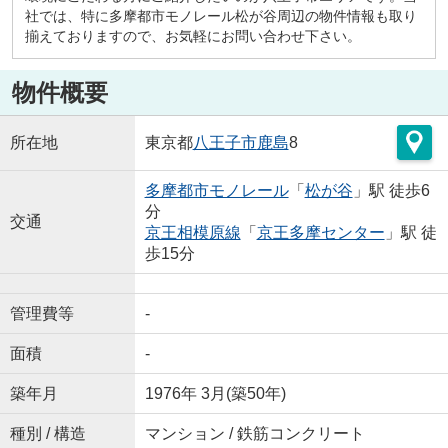
社では、特に多摩都市モノレール松が谷周辺の物件情報も取り
揃えておりますので、お気軽にお問い合わせ下さい。
物件概要
所在地
東京都
八王子市
鹿島
8
多摩都市モノレール
「
松が谷
」駅 徒歩6
分
交通
京王相模原線
「
京王多摩センター
」駅 徒
歩15分
管理費等
-
面積
-
築年月
1976年 3月(築50年)
種別 / 構造
マンション / 鉄筋コンクリート