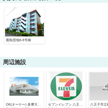
鹿島団地8-8号棟
周辺施設
OK(オーケー) 多摩大塚店
セブンイレブン 八王子大塚店