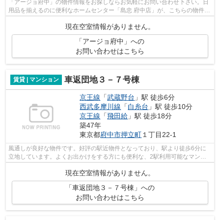
「アージョ府中」の物件情報をお探しならお気軽にお問い合わせ下さい。日
用品を揃えるのに便利なホームセンター「島忠 府中店」が、こちらの物件か
ら400mのところにあります。共用部に...
現在空室情報がありません。
「アージョ府中」への
お問い合わせはこちら
車返団地３－７号棟
賃貸 | マンション
京王線
「
武蔵野台
」駅 徒歩6分
西武多摩川線
「
白糸台
」駅 徒歩10分
京王線
「
飛田給
」駅 徒歩18分
築47年
東京都
府中市
押立町
１丁目22-1
風通しが良好な物件です。好評の駅近物件となっており、駅より徒歩6分に
立地しています。よくお出かけをする方にも便利な、2駅利用可能なマンシ
ョンです。こちらの物件はマンションで...
現在空室情報がありません。
「車返団地３－７号棟」への
お問い合わせはこちら