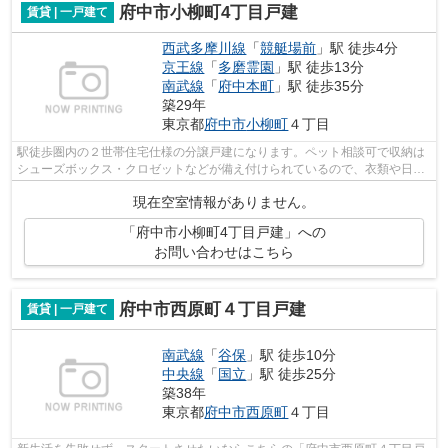
府中市小柳町4丁目戸建
賃貸 | 一戸建て
西武多摩川線
「
競艇場前
」駅 徒歩4分
京王線
「
多磨霊園
」駅 徒歩13分
南武線
「
府中本町
」駅 徒歩35分
築29年
東京都
府中市
小柳町
４丁目
駅徒歩圏内の２世帯住宅仕様の分譲戸建になります。ペット相談可で収納は
シューズボックス・クロゼットなどが備え付けられているので、衣類や日用
品の収納に重宝します。室内設備はシ...
現在空室情報がありません。
「府中市小柳町4丁目戸建」への
お問い合わせはこちら
府中市西原町４丁目戸建
賃貸 | 一戸建て
南武線
「
谷保
」駅 徒歩10分
中央線
「
国立
」駅 徒歩25分
築38年
東京都
府中市
西原町
４丁目