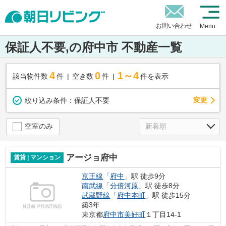
お問い合わせ
Menu
保証人不要,の府中市 不動産一覧
4
0
1～4
該当物件数
件
空き数
件
件を表示
変更
絞り込み条件：
保証人不要
空室のみ
アージョ府中
賃貸 | マンション
京王線
「
府中
」駅 徒歩9分
南武線
「
分倍河原
」駅 徒歩8分
武蔵野線
「
府中本町
」駅 徒歩15分
築3年
東京都
府中市
美好町
１丁目14-1