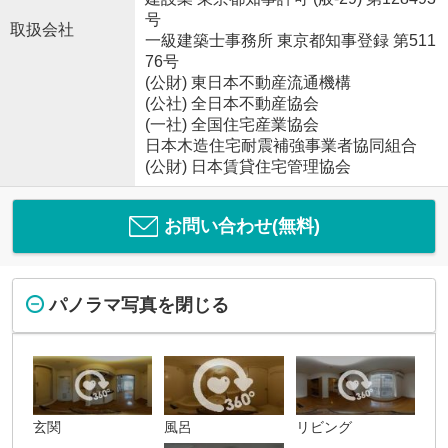
号
取扱会社
一級建築士事務所 東京都知事登録 第511
76号
(公財) 東日本不動産流通機構
(公社) 全日本不動産協会
(一社) 全国住宅産業協会
日本木造住宅耐震補強事業者協同組合
(公財) 日本賃貸住宅管理協会
お問い合わせ(無料)
パノラマ写真を閉じる
玄関
風呂
リビング