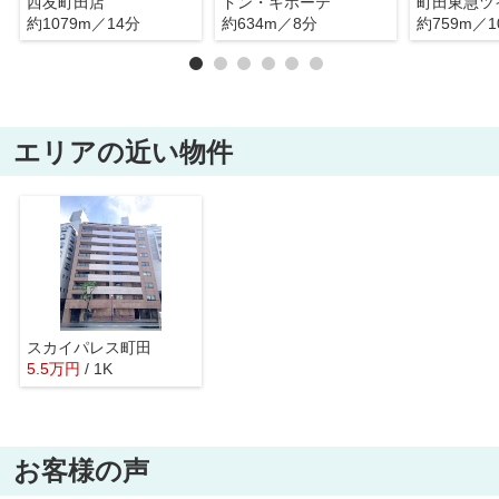
西友町田店
ドン・キホーテ
町田東急ツ
約1079m／14分
約634m／8分
約759m／1
エリアの近い物件
スカイパレス町田
5.5
万
円
/ 1K
お客様の声