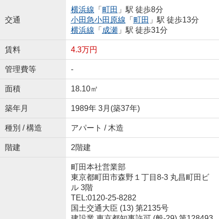
横浜線
「
町田
」駅 徒歩8分
交通
小田急小田原線
「
町田
」駅 徒歩13分
横浜線
「
成瀬
」駅 徒歩31分
賃料
4.3万円
管理費等
-
面積
18.10㎡
築年月
1989年 3月(築37年)
種別 / 構造
アパート / 木造
階建
2階建
町田本社営業部
東京都町田市森野１丁目8-3 丸昌町田ビ
ル 3階
TEL:0120-25-8282
国土交通大臣 (13) 第2135号
建設業 東京都知事許可 (般-29) 第128493