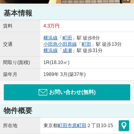
基本情報
賃料
4.3万円
横浜線
「
町田
」駅 徒歩8分
交通
小田急小田原線
「
町田
」駅 徒歩13分
横浜線
「
成瀬
」駅 徒歩31分
間取り(面積)
1R(18.10㎡)
築年月
1989年 3月(築37年)
お問い合わせ(無料)
物件概要
所在地
東京都
町田市
原町田
２丁目10-15