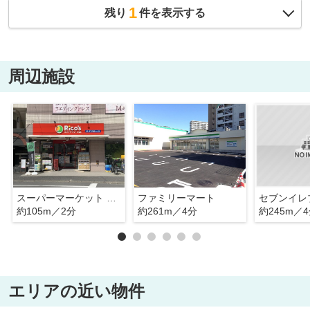
1
残り
件を表示する
周辺施設
スーパーマーケット リコス 原町田２丁目店
ファミリーマート
約105m／2分
約261m／4分
約245m／
エリアの近い物件