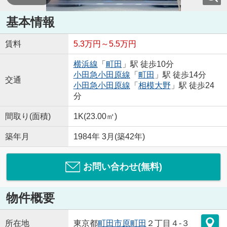
基本情報
賃料
5.3万円～5.5万円
横浜線
「
町田
」駅 徒歩10分
小田急小田原線
「
町田
」駅 徒歩14分
交通
小田急小田原線
「
相模大野
」駅 徒歩24
分
間取り(面積)
1K(23.00㎡)
築年月
1984年 3月(築42年)
お問い合わせ(無料)
物件概要
所在地
東京都
町田市
原町田
２丁目４-３