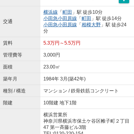
横浜線
「
町田
」駅 徒歩10分
小田急小田原線
「
町田
」駅 徒歩14分
交通
小田急小田原線
「
相模大野
」駅 徒歩24
分
賃料
5.3万円～5.5万円
管理費等
3,000円
面積
23.00㎡
築年月
1984年 3月(築42年)
種別 / 構造
マンション / 鉄骨鉄筋コンクリート
階建
10階建 地下1階
横浜営業所
神奈川県横浜市保土ケ谷区帷子町２丁目
47 第一斉藤ビル3階
TEL:0120-220-154