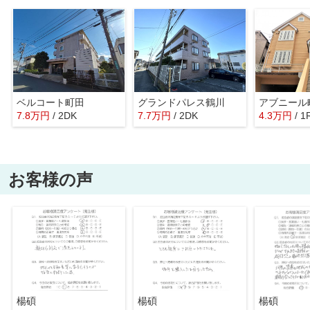
ベルコート町田
グランドパレス鶴川
アブニール
7.8
万
円
/ 2DK
7.7
万
円
/ 2DK
4.3
万
円
/ 1
お客様の声
楊碩
楊碩
楊碩