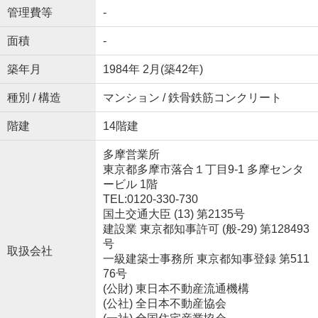
管理費等
-
面積
-
築年月
1984年 2月(築42年)
種別 / 構造
マンション / 鉄骨鉄筋コンクリート
階建
14階建
多摩営業所
東京都多摩市落合１丁目9-1 多摩センタ
ービル 1階
TEL:0120-330-730
国土交通大臣 (13) 第2135号
建設業 東京都知事許可 (般-29) 第128493
号
取扱会社
一級建築士事務所 東京都知事登録 第511
76号
(公財) 東日本不動産流通機構
(公社) 全日本不動産協会