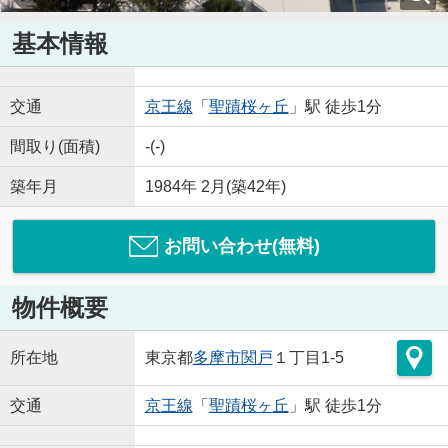
基本情報
交通
京王線
「
聖蹟桜ヶ丘
」駅 徒歩1分
間取り(面積)
-(-)
築年月
1984年 2月(築42年)
お問い合わせ(無料)
物件概要
所在地
東京都
多摩市
関戸
１丁目1-5
交通
京王線
「
聖蹟桜ヶ丘
」駅 徒歩1分