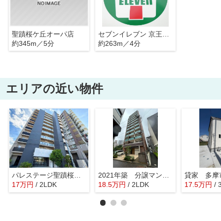
聖蹟桜ケ丘オーパ店
セブンイレブン 京王聖蹟桜ヶ丘駅店
約345m／5分
約263m／4分
エリアの近い物件
パレステージ聖蹟桜ヶ丘Ⅱ
2021年築 分譲マンション ペットと暮らせます
貸家 多摩
17
万
円
/ 2LDK
18.5
万
円
/ 2LDK
17.5
万
円
/