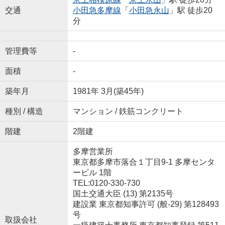
交通
小田急多摩線
「
小田急永山
」駅 徒歩20
分
管理費等
-
面積
-
築年月
1981年 3月(築45年)
種別 / 構造
マンション / 鉄筋コンクリート
階建
2階建
多摩営業所
東京都多摩市落合１丁目9-1 多摩センタ
ービル 1階
TEL:0120-330-730
国土交通大臣 (13) 第2135号
建設業 東京都知事許可 (般-29) 第128493
号
取扱会社