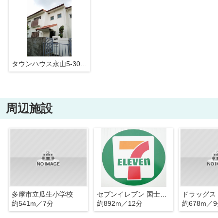
タウンハウス永山5-30-37号棟
周辺施設
多摩市立瓜生小学校
セブンイレブン 国士舘大学多摩キャンパス店
約541m／7分
約892m／12分
約678m／