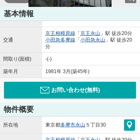
基本情報
京王相模原線
「
京王永山
」駅 徒歩20分
交通
小田急多摩線
「
小田急永山
」駅 徒歩20
分
間取り(面積)
-(-)
築年月
1981年 3月(築45年)
お問い合わせ(無料)
物件概要
所在地
東京都
多摩市
永山
５丁目30
京王相模原線
「
京王永山
」駅 徒歩20分