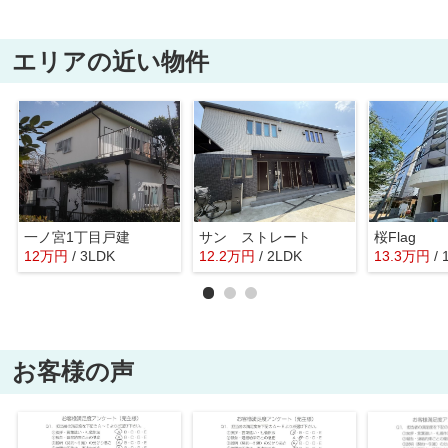
エリアの近い物件
一ノ宮1丁目戸建
サン ストレート
桜Flag
12
万
円
/ 3LDK
12.2
万
円
/ 2LDK
13.3
万
円
/
お客様の声