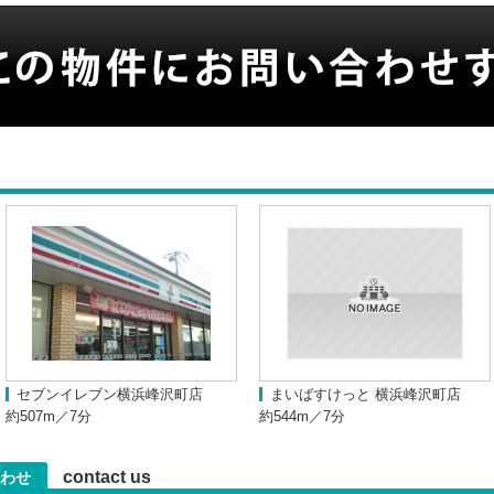
セブンイレブン横浜峰沢町店
まいばすけっと 横浜峰沢町店
約507m／7分
約544m／7分
contact us
わせ