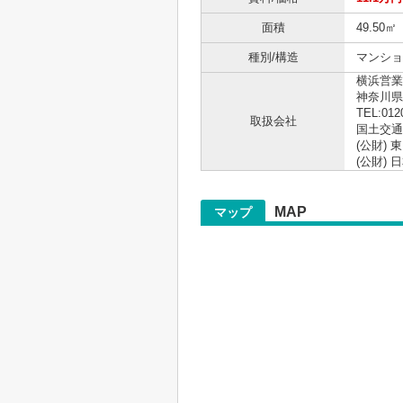
面積
49.50㎡
種別/構造
マンショ
横浜営業
神奈川県
TEL:012
取扱会社
国土交通大
(公財)
(公財)
MAP
マップ