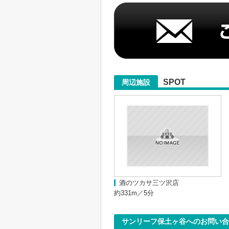
SPOT
周辺施設
酒のツカサ三ツ沢店
約331m／5分
サンリーフ保土ヶ谷へのお問い合