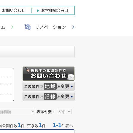
お問い合わせ
お客様総合窓口
ーム
リノベーション
表示件数：
1
1
1-1
当公開件数
件 空き数
件
件表示