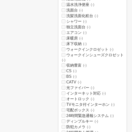
温水洗浄便座
(-)
洗面台
(-)
洗髪洗面化粧台
(-)
シャワー
(-)
独立洗面台
(-)
エアコン
(-)
床暖房
(-)
床下収納
(-)
ウォークインクロゼット
(-)
ウォークインシューズクロゼット
(-)
収納豊富
(-)
CS
(-)
BS
(-)
CATV
(-)
光ファイバー
(-)
インターネット対応
(-)
オートロック
(-)
TVモニタ付インターホン
(-)
宅配ボックス
(-)
24時間緊急通報システム
(-)
ディンプルキー
(-)
防犯カメラ
(-)