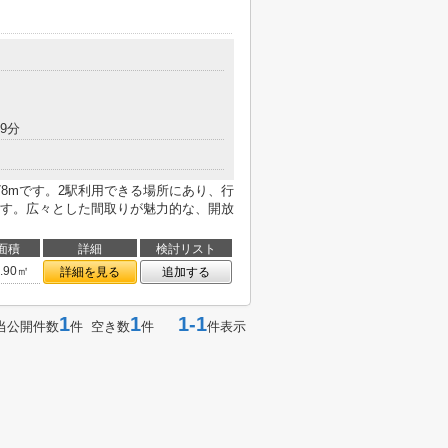
9分
8mです。2駅利用できる場所にあり、行
す。広々とした間取りが魅力的な、開放
面積
詳細
検討リスト
0.90㎡
詳細を見る
追加する
1
1
1-1
当公開件数
件 空き数
件
件表示