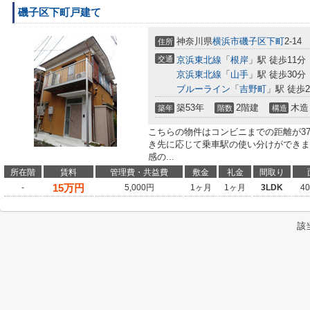
磯子区下町戸建て
神奈川県
横浜市磯子区
下町
2-14
住所
交通
京浜東北線
「
根岸
」駅 徒歩11分
京浜東北線
「
山手
」駅 徒歩30分
ブルーライン
「
吉野町
」駅 徒歩2
築53年
2階建
木造
築年
階数
構造
こちらの物件はコンビニまでの距離が37
き先に応じて乗車駅の使い分けができま
感の...
所在階
賃料
管理費・共益費
敷金
礼金
間取り
15
万円
-
5,000円
1ヶ月
1ヶ月
3LDK
4
該