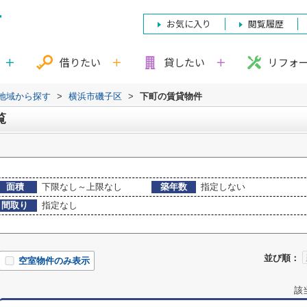
お気に入り
閲覧履歴
借りたい
貸したい
リフォ
)地域から探す
>
横浜市磯子区
>
下町の賃貸物件
覧
面積
下限なし～上限なし
築年数
指定しない
間取り
指定なし
並び順：
空室物件のみ表示
該