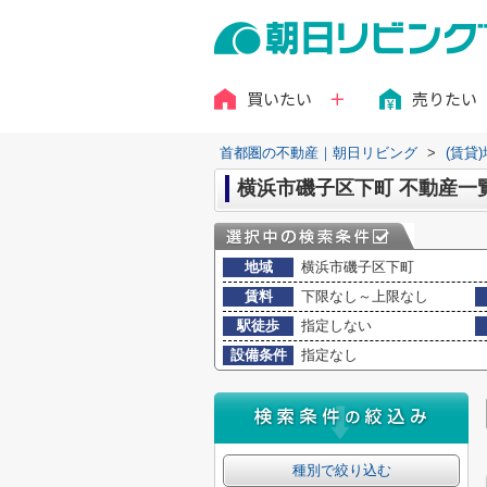
買いたい
売りたい
首都圏の不動産｜朝日リビング
>
(賃貸
横浜市磯子区下町 不動産一
地域
横浜市磯子区下町
賃料
下限なし～上限なし
駅徒歩
指定しない
設備条件
指定なし
種別で絞り込む