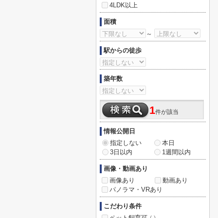
4LDK以上
面積
～
駅からの徒歩
築年数
1
件が該当
情報公開日
指定しない
本日
3日以内
1週間以内
画像・動画あり
画像あり
動画あり
パノラマ・VRあり
こだわり条件
ペット飼育可