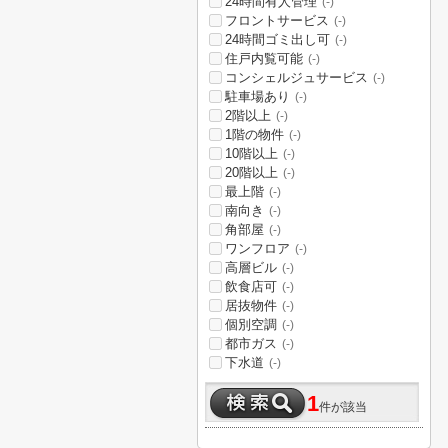
24時間有人管理
(-)
フロントサービス
(-)
24時間ゴミ出し可
(-)
住戸内覧可能
(-)
コンシェルジュサービス
(-)
駐車場あり
(-)
2階以上
(-)
1階の物件
(-)
10階以上
(-)
20階以上
(-)
最上階
(-)
南向き
(-)
角部屋
(-)
ワンフロア
(-)
高層ビル
(-)
飲食店可
(-)
居抜物件
(-)
個別空調
(-)
都市ガス
(-)
下水道
(-)
1
件が該当