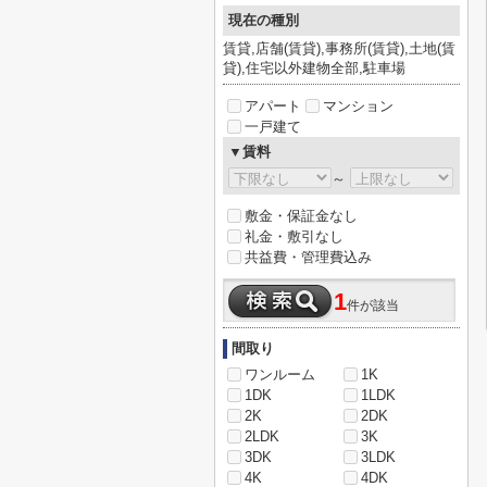
現在の種別
賃貸,店舗(賃貸),事務所(賃貸),土地(賃
貸),住宅以外建物全部,駐車場
アパート
マンション
一戸建て
▼賃料
～
敷金・保証金なし
礼金・敷引なし
共益費・管理費込み
1
件が該当
間取り
ワンルーム
1K
1DK
1LDK
2K
2DK
2LDK
3K
3DK
3LDK
4K
4DK