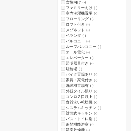
女性向け
(-)
ファミリー向け
(-)
室内洗濯機置場
(-)
フローリング
(-)
ロフト付き
(-)
メゾネット
(-)
ベランダ
(-)
バルコニー
(-)
ルーフバルコニー
(-)
オール電化
(-)
エレベーター
(-)
照明器具付き
(-)
駐輪場
(-)
バイク置場あり
(-)
家具・家電付き
(-)
洗濯機置場有
(-)
外観タイル張り
(-)
コンロ２口以上
(-)
食器洗い乾燥機
(-)
システムキッチン
(-)
対面式キッチン
(-)
バス・トイレ別
(-)
追焚機能浴室
(-)
浴室乾燥機
(-)