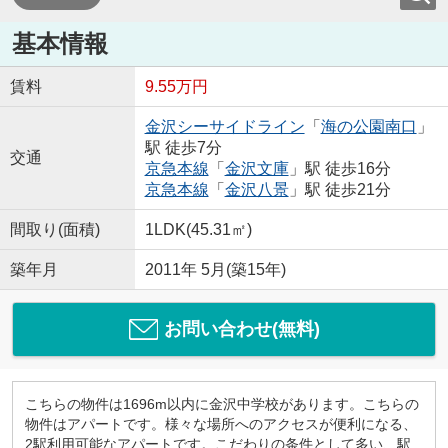
基本情報
賃料
9.55万円
金沢シーサイドライン
「
海の公園南口
」
駅 徒歩7分
交通
京急本線
「
金沢文庫
」駅 徒歩16分
京急本線
「
金沢八景
」駅 徒歩21分
間取り(面積)
1LDK(45.31㎡)
築年月
2011年 5月(築15年)
お問い合わせ(無料)
こちらの物件は1696m以内に金沢中学校があります。こちらの
物件はアパートです。様々な場所へのアクセスが便利になる、
2駅利用可能なアパートです。こだわりの条件として多い、駅