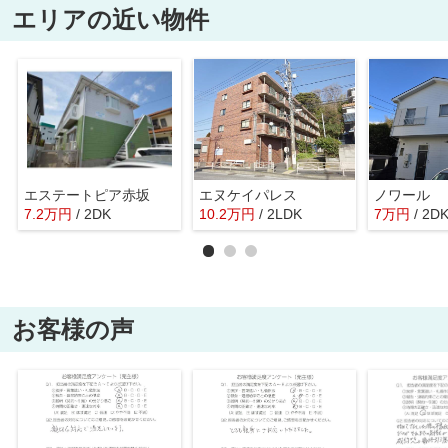
エリアの近い物件
エステートピア赤坂
エヌケイパレス
ノワール
7.2
万
円
/ 2DK
10.2
万
円
/ 2LDK
7
万
円
/ 2D
お客様の声