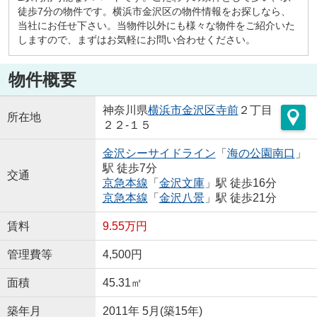
徒歩7分の物件です。横浜市金沢区の物件情報をお探しなら、
当社にお任せ下さい。当物件以外にも様々な物件をご紹介いた
しますので、まずはお気軽にお問い合わせください。
物件概要
神奈川県
横浜市金沢区
寺前
２丁目
所在地
２２-１５
金沢シーサイドライン
「
海の公園南口
」
駅 徒歩7分
交通
京急本線
「
金沢文庫
」駅 徒歩16分
京急本線
「
金沢八景
」駅 徒歩21分
賃料
9.55万円
管理費等
4,500円
面積
45.31㎡
築年月
2011年 5月(築15年)