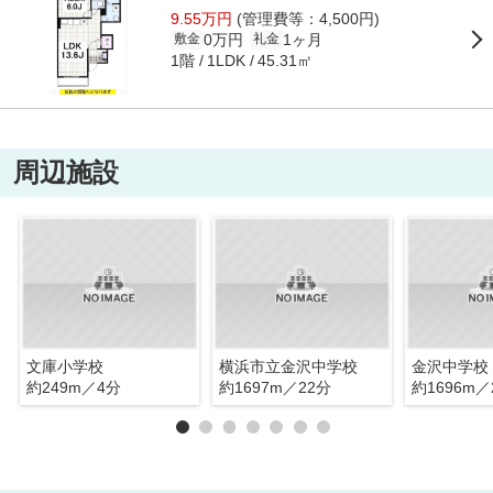
9.55万円
(管理費等：4,500円)
0万円
1ヶ月
敷金
礼金
1階
45.31㎡
1LDK
周辺施設
文庫小学校
横浜市立金沢中学校
金沢中学校
約249m／4分
約1697m／22分
約1696m／