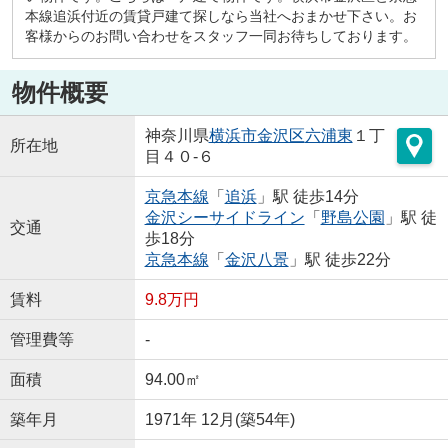
本線追浜付近の賃貸戸建て探しなら当社へおまかせ下さい。お
客様からのお問い合わせをスタッフ一同お待ちしております。
物件概要
神奈川県
横浜市金沢区
六浦東
１丁
所在地
目４０-６
京急本線
「
追浜
」駅 徒歩14分
金沢シーサイドライン
「
野島公園
」駅 徒
交通
歩18分
京急本線
「
金沢八景
」駅 徒歩22分
賃料
9.8万円
管理費等
-
面積
94.00㎡
築年月
1971年 12月(築54年)