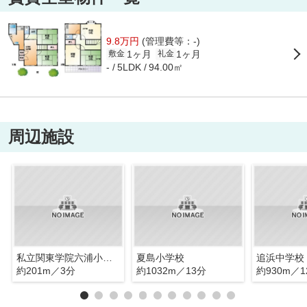
9.8万円
(管理費等：-)
1ヶ月
1ヶ月
敷金
礼金
94.00㎡
-
5LDK
周辺施設
私立関東学院六浦小学校
夏島小学校
追浜中学校
約201m／3分
約1032m／13分
約930m／1