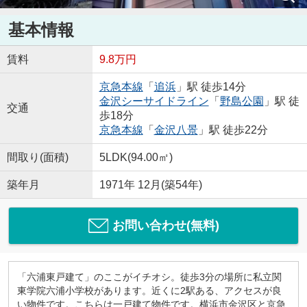
基本情報
賃料
9.8万円
京急本線
「
追浜
」駅 徒歩14分
金沢シーサイドライン
「
野島公園
」駅 徒
交通
歩18分
京急本線
「
金沢八景
」駅 徒歩22分
間取り(面積)
5LDK(94.00㎡)
築年月
1971年 12月(築54年)
お問い合わせ(無料)
「六浦東戸建て」のここがイチオシ。徒歩3分の場所に私立関
東学院六浦小学校があります。近くに2駅ある、アクセスが良
い物件です。こちらは一戸建て物件です。横浜市金沢区と京急