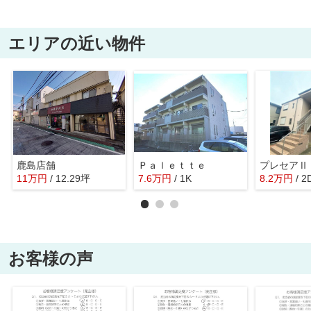
エリアの近い物件
鹿島店舗
Ｐａｌｅｔｔｅ
プレセアⅡ
11
万
円
/ 12.29坪
7.6
万
円
/ 1K
8.2
万
円
/ 2
お客様の声