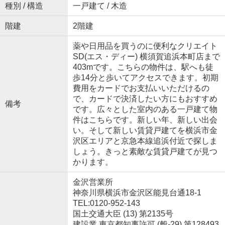
種別 / 構造
一戸建て / 木造
階建
2階建
薬や日用品を買うのに便利なクリエイト
SD(エス・ディー) 横須賀追浜本町店まで
403mです。こちらの物件は、駅へも徒
歩14分と歩いてアクセスできます。初期
費用をカードでお支払いいただけるの
で、カードで決済したい方にもおすすめ
備考
です。広々とした室内のある一戸建て物
件はこちらです。新しい年、新しい出会
い。そして新しい賃貸戸建てを横浜市金
沢区エリアと京急本線追浜付近で探しま
しょう。きっと素敵な賃貸戸建てが見つ
かります。
金沢営業所
神奈川県横浜市金沢区能見台通18-1
TEL:0120-952-143
国土交通大臣 (13) 第2135号
建設業 東京都知事許可 (般-29) 第128493