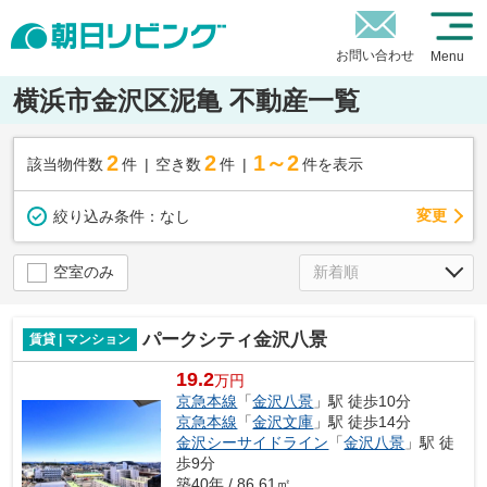
お問い合わせ
Menu
横浜市金沢区泥亀 不動産一覧
2
2
1～2
該当物件数
件
空き数
件
件を表示
変更
絞り込み条件：
なし
空室のみ
パークシティ金沢八景
賃貸 | マンション
19.2
万円
京急本線
「
金沢八景
」駅 徒歩10分
京急本線
「
金沢文庫
」駅 徒歩14分
金沢シーサイドライン
「
金沢八景
」駅 徒
歩9分
築40年 / 86.61㎡