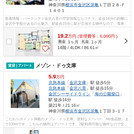
神奈川県
横浜市金沢区
泥亀
１丁目２８-Ｆ
１４０１
新着情報：パークシティ金沢八景の空室情報ならコチラ。徒歩16分の距離に
金沢中学校があるのも魅力。駅徒歩10分に駅が立地する物件なので、電車を
多く利用する方にとって便利です。周...
19.2
万
円
(管理費等：6,000円 )
1ヶ月
1ヶ月
敷金
礼金
14階 / 4LDK / 86.61㎡
メゾン・ドゥ文庫
賃貸 | アパート
5.9
万円
京急本線
「
金沢文庫
」駅 徒歩5分
京急本線
「
金沢八景
」駅 徒歩15分
金沢シーサイドライン
「
海の公園柴口
」
駅 徒歩16分
築21年 / 21.16㎡
神奈川県
横浜市金沢区
泥亀
１丁目３-１７
こだわりポイント満載のメゾン・ドゥ文庫。便利なスーパー「Aki食品館」ま
で339mです。こちらの物件はアパートです。2駅利用可能な物件なので交通
の利便性が良いのが魅力です。できる...