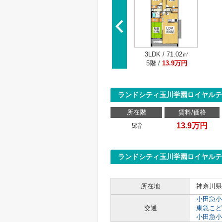
3LDK / 71.02㎡
5階 /
13.9万円
ランドシティ玉川学園ロイヤル
所在階
賃料/価格
13.9万円
5階
ランドシティ玉川学園ロイヤル
所在地
神奈川県
小田急小
交通
東急こど
小田急小