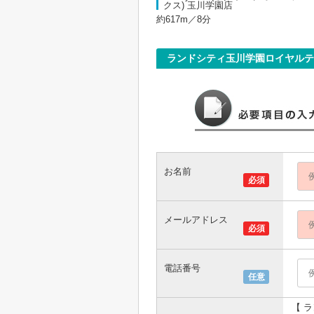
クス) 玉川学園店
約617m／8分
ランドシティ玉川学園ロイヤルテ
お名前
必須
メールアドレス
必須
電話番号
任意
【 