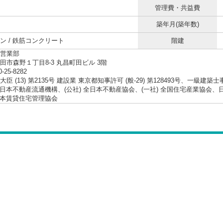
管理費・共益費
築年月(築年数)
ン / 鉄筋コンクリート
階建
営業部
田市森野１丁目8-3 丸昌町田ビル 3階
0-25-8282
臣 (13) 第2135号 建設業 東京都知事許可 (般-29) 第128493号、一級建築
 東日本不動産流通機構、(公社) 全日本不動産協会、(一社) 全国住宅産業協
 日本賃貸住宅管理協会