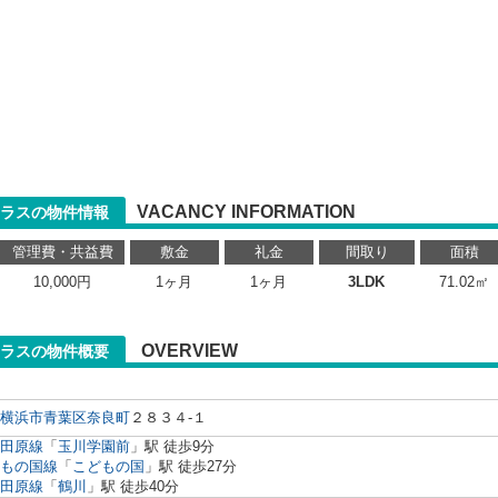
VACANCY INFORMATION
テラスの物件情報
管理費・共益費
敷金
礼金
間取り
面積
10,000円
1ヶ月
1ヶ月
3LDK
71.02㎡
OVERVIEW
テラスの物件概要
横浜市青葉区
奈良町
２８３４-１
田原線
「
玉川学園前
」駅 徒歩9分
もの国線
「
こどもの国
」駅 徒歩27分
田原線
「
鶴川
」駅 徒歩40分