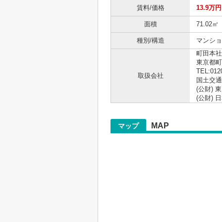
賃料/価格
13.9万円
面積
71.02㎡
種別/構造
マンショ
町田本社
東京都町
TEL:012
取扱会社
国土交通大
(公財)
(公財)
MAP
マップ