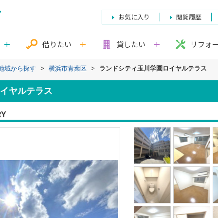
お気に入り
閲覧履歴
借りたい
貸したい
リフォ
)地域から探す
>
横浜市青葉区
>
ランドシティ玉川学園ロイヤルテラス
イヤルテラス
RY