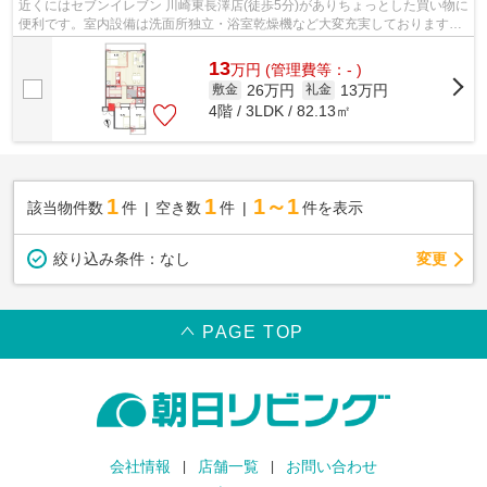
近くにはセブンイレブン 川崎東長澤店(徒歩5分)がありちょっとした買い物に
便利です。室内設備は洗面所独立・浴室乾燥機など大変充実しております。
東南向きのマンションです。川崎市...
13
万
円
(管理費等：- )
26万円
13万円
敷金
礼金
4階 / 3LDK / 82.13㎡
1
1
1～1
該当物件数
件
空き数
件
件を表示
変更
絞り込み条件：
なし
PAGE TOP
会社情報
店舗一覧
お問い合わせ