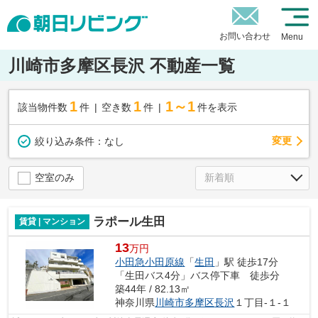
お問い合わせ
Menu
川崎市多摩区長沢 不動産一覧
1
1
1～1
該当物件数
件
空き数
件
件を表示
変更
絞り込み条件：
なし
空室のみ
ラポール生田
賃貸 | マンション
13
万円
小田急小田原線
「
生田
」駅 徒歩17分
「生田バス4分」バス停下車 徒歩分
築44年 / 82.13㎡
神奈川県
川崎市多摩区
長沢
１丁目-１-１