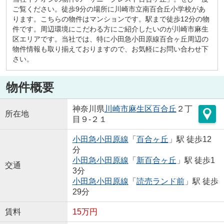
ご覧ください。徒歩9分の場所に川崎市立南百合丘小学校があ
ります。こちらの物件はマンションです。駅まで徒歩12分の物
件です。周辺環境にこだわる方にご紹介したいのが川崎市麻生
区エリアです。当社では、特に小田急小田原線百合ヶ丘周辺の
物件情報も取り揃えておりますので、お気軽にお問い合わせ下
さい。
物件概要
神奈川県
川崎市麻生区
百合丘
２丁
所在地
目９-２１
小田急小田原線
「
百合ヶ丘
」駅 徒歩12
分
小田急小田原線
「
新百合ヶ丘
」駅 徒歩1
交通
3分
小田急小田原線
「
読売ランド前
」駅 徒歩
29分
賃料
15万円