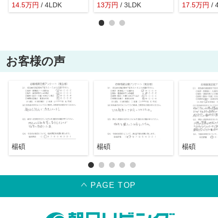
14.5
万
円
/ 4LDK
13
万
円
/ 3LDK
17.5
万
円
/
お客様の声
楊碩
楊碩
楊碩
PAGE TOP