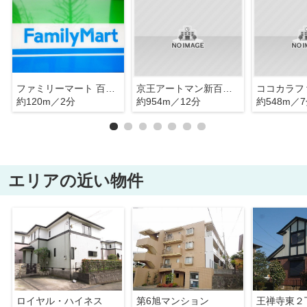
ファミリーマート 百合丘三丁目店
京王アートマン新百合丘OPA店
約120m／2分
約954m／12分
約548m／
エリアの近い物件
ロイヤル・ハイネス
第6旭マンション
王禅寺東２