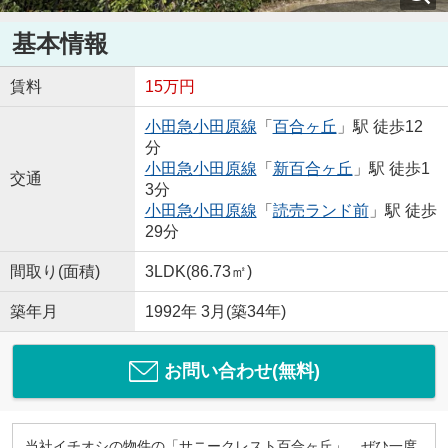
基本情報
賃料
15万円
小田急小田原線
「
百合ヶ丘
」駅 徒歩12
分
小田急小田原線
「
新百合ヶ丘
」駅 徒歩1
交通
3分
小田急小田原線
「
読売ランド前
」駅 徒歩
29分
間取り(面積)
3LDK(86.73㎡)
築年月
1992年 3月(築34年)
お問い合わせ(無料)
当社イチオシの物件の「サニークレスト百合ヶ丘」。ぜひ一度