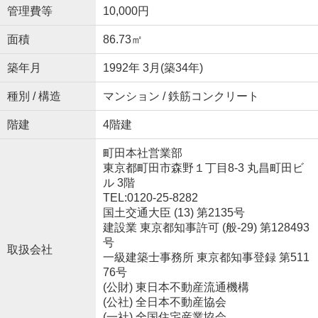
管理費等
10,000円
面積
86.73㎡
築年月
1992年 3月(築34年)
種別 / 構造
マンション / 鉄筋コンクリート
階建
4階建
町田本社営業部
東京都町田市森野１丁目8-3 丸昌町田ビ
ル 3階
TEL:0120-25-8282
国土交通大臣 (13) 第2135号
建設業 東京都知事許可 (般-29) 第128493
号
取扱会社
一級建築士事務所 東京都知事登録 第511
76号
(公財) 東日本不動産流通機構
(公社) 全日本不動産協会
(一社) 全国住宅産業協会