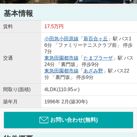
基本情報
賃料
17.5万円
小田急小田原線
「
新百合ヶ丘
」駅 バス1
6分 「ファミリーテニスクラブ前」 停歩
7分
交通
東急田園都市線
「
たまプラーザ
」駅 バス
24分 「裏門坂」 停歩9分
東急田園都市線
「
あざみ野
」駅 バス22
分 「裏門坂」 停歩9分
間取り(面積)
4LDK(110.95㎡)
築年月
1996年 2月(築30年)
お問い合わせ(無料)