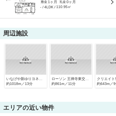
1ヶ月
0ヶ月
敷金
礼金
110.95㎡
-
4LDK
周辺施設
いなげや新ゆりヨネッティー王禅寺前店
ローソン 王禅寺東交差点前店
約1018m／13分
約861m／11分
約643m／
エリアの近い物件