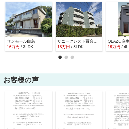
サンモール白鳥
サニークレスト百合ヶ丘
16
万
円
/ 3LDK
15
万
円
/ 3LDK
19
万
円
/ 4
お客様の声