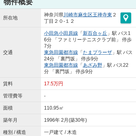
物件概要
神奈川県
川崎市麻生区
王禅寺東
２
所在地
丁目２０-１２
小田急小田原線
「
新百合ヶ丘
」駅 バス1
6分 「ファミリーテニスクラブ前」 停歩
7分
交通
東急田園都市線
「
たまプラーザ
」駅 バス
24分 「裏門坂」 停歩9分
東急田園都市線
「
あざみ野
」駅 バス22
分 「裏門坂」 停歩9分
賃料
17.5万円
管理費等
-
面積
110.95㎡
築年月
1996年 2月(築30年)
種別 / 構造
一戸建て / 木造