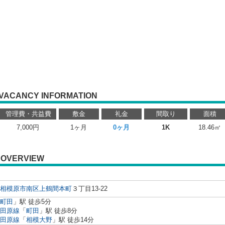
VACANCY INFORMATION
管理費・共益費
敷金
礼金
間取り
面積
7,000円
1ヶ月
0ヶ月
1K
18.46㎡
OVERVIEW
相模原市南区
上鶴間本町
３丁目13-22
町田
」駅 徒歩5分
田原線
「
町田
」駅 徒歩8分
田原線
「
相模大野
」駅 徒歩14分