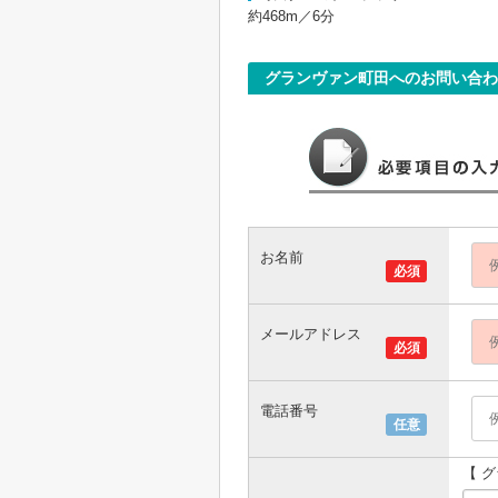
約468m／6分
グランヴァン町田へのお問い合わ
お名前
必須
メールアドレス
必須
電話番号
任意
【 