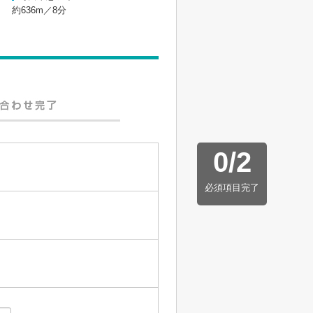
約636m／8分
0
/
2
必須項目完了