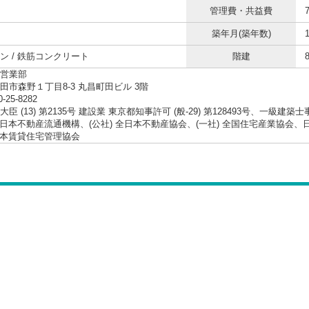
管理費・共益費
築年月(築年数)
ン / 鉄筋コンクリート
階建
営業部
田市森野１丁目8-3 丸昌町田ビル 3階
0-25-8282
臣 (13) 第2135号 建設業 東京都知事許可 (般-29) 第128493号、一級建築
 東日本不動産流通機構、(公社) 全日本不動産協会、(一社) 全国住宅産業協
 日本賃貸住宅管理協会