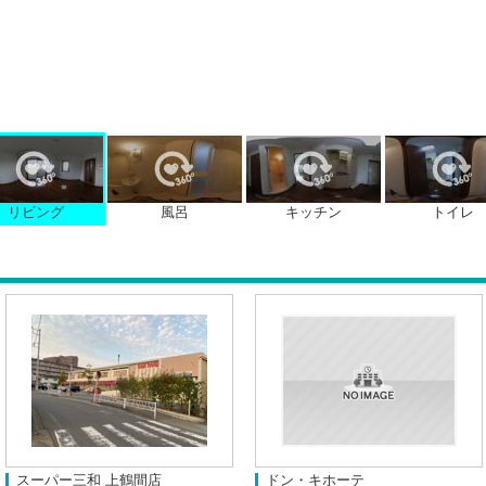
リビング
風呂
キッチン
トイレ
スーパー三和 上鶴間店
ドン・キホーテ