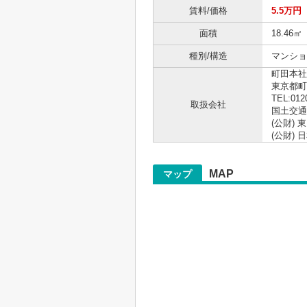
賃料/価格
5.5万円
面積
18.46㎡
種別/構造
マンショ
町田本社
東京都町
TEL:012
取扱会社
国土交通大
(公財)
(公財)
MAP
マップ