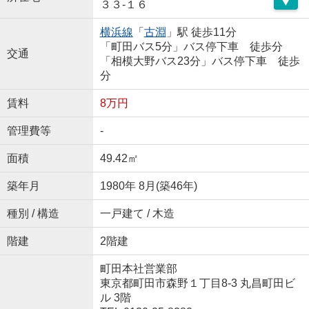
３３-１６
横浜線
「
古淵
」駅 徒歩11分
「町田バス5分」バス停下車 徒歩分
交通
「相模大野バス23分」バス停下車 徒歩
分
賃料
8万円
管理費等
-
面積
49.42㎡
築年月
1980年 8月(築46年)
種別 / 構造
一戸建て / 木造
階建
2階建
町田本社営業部
東京都町田市森野１丁目8-3 丸昌町田ビ
ル 3階