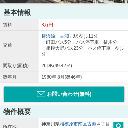
基本情報
賃料
8万円
横浜線
「
古淵
」駅 徒歩11分
「町田バス5分」バス停下車 徒歩分
交通
「相模大野バス23分」バス停下車 徒歩
分
間取り(面積)
2LDK(49.42㎡)
築年月
1980年 8月(築46年)
お問い合わせ(無料)
物件概要
神奈川県
相模原市南区
古淵
４丁目
所在地