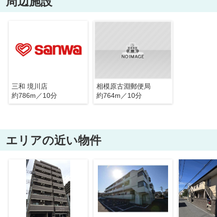
周辺施設
三和 境川店
相模原古淵郵便局
約786m／10分
約764m／10分
エリアの近い物件