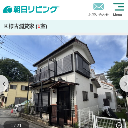
お問い合わせ
Menu
Ｋ様古淵貸家 (
1
室)
1 / 21