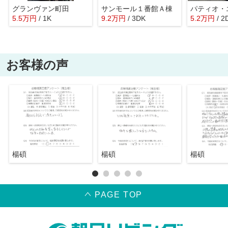
グランヴァン町田
サンモール１番館Ａ棟
パティオ・
5.5
万
円
/ 1K
9.2
万
円
/ 3DK
5.2
万
円
/ 2
お客様の声
楊碩
楊碩
楊碩
PAGE TOP