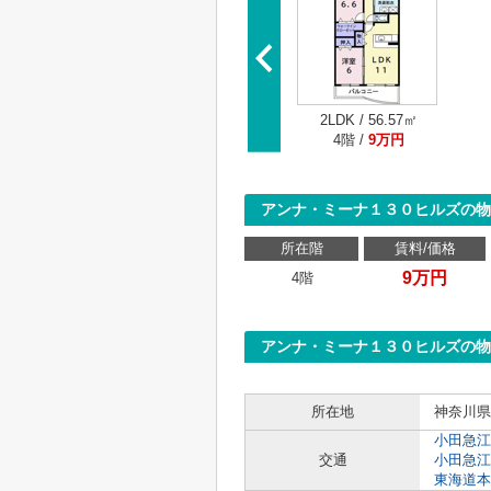
2LDK / 56.57㎡
4階 /
9万円
アンナ・ミーナ１３０ヒルズの物
所在階
賃料/価格
9万円
4階
アンナ・ミーナ１３０ヒルズの物
所在地
神奈川県
小田急江
交通
小田急江
東海道本