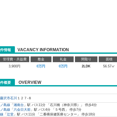
VACANCY INFORMATION
件情報
管理費・共益費
敷金
礼金
間取り
面積
3,900円
0万円
0万円
2LDK
56.57㎡
OVERVIEW
件概要
藤沢市
石川
１２７-８
ノ島線
「
湘南台
」駅 バス11分 「石川橋（神奈川県）」 停歩4分
ノ島線
「
六会日大前
」駅 バス4分 「５号西」 停歩7分
線
「
辻堂
」駅 バス11分 「二番構保健医療センター」 停歩18分