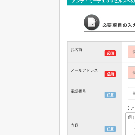
アンナ・ミーナ１３０ヒルズへの
お名前
必須
メールアドレス
必須
電話番号
任意
【 
内容
任意