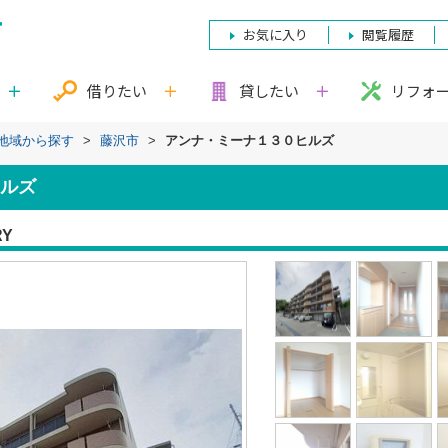
お気に入り
閲覧履歴
借りたい
貸したい
リフォ
)地域から探す
>
藤沢市
>
アンナ・ミーナ１３０ヒルズ
ルズ
RY