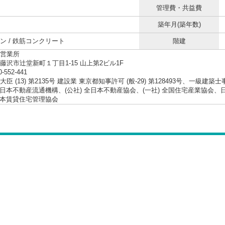
管理費・共益費
築年月(築年数)
ン / 鉄筋コンクリート
階建
営業所
藤沢市辻堂新町１丁目1-15 山上第2ビル1F
0-552-441
臣 (13) 第2135号 建設業 東京都知事許可 (般-29) 第128493号、一級建築
 東日本不動産流通機構、(公社) 全日本不動産協会、(一社) 全国住宅産業協
 日本賃貸住宅管理協会