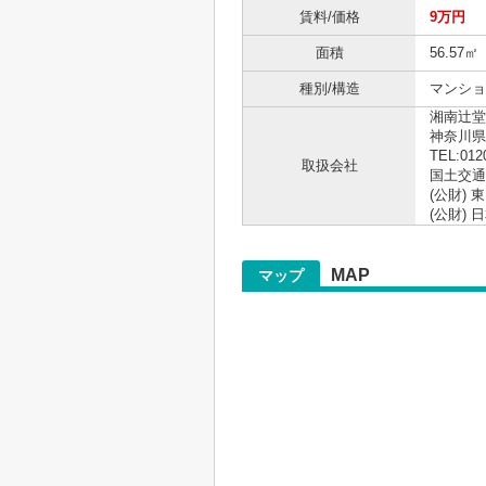
賃料/価格
9万円
面積
56.57㎡
種別/構造
マンショ
湘南辻堂
神奈川県
TEL:012
取扱会社
国土交通大
(公財)
(公財)
MAP
マップ