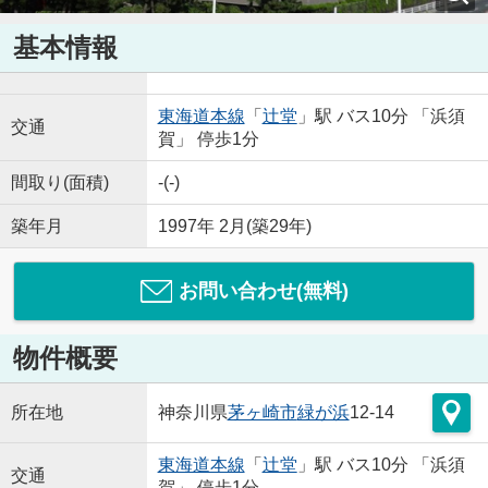
基本情報
東海道本線
「
辻堂
」駅 バス10分 「浜須
交通
賀」 停歩1分
間取り(面積)
-(-)
築年月
1997年 2月(築29年)
お問い合わせ(無料)
物件概要
所在地
神奈川県
茅ヶ崎市
緑が浜
12-14
東海道本線
「
辻堂
」駅 バス10分 「浜須
交通
賀」 停歩1分