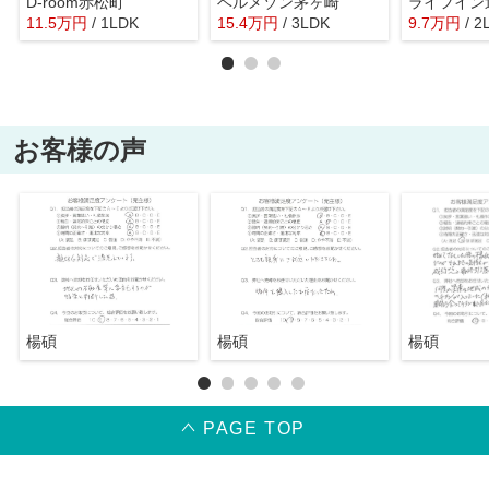
D-room赤松町
ベルメゾン茅ヶ崎
ライフイン
11.5
万
円
/ 1LDK
15.4
万
円
/ 3LDK
9.7
万
円
/ 2
お客様の声
楊碩
楊碩
楊碩
PAGE TOP