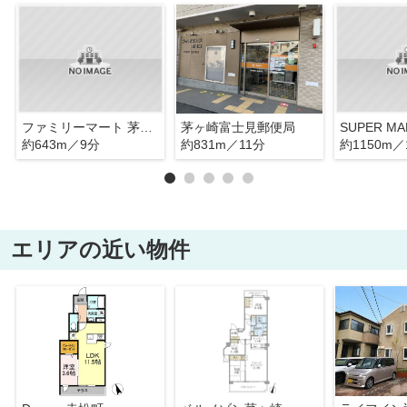
ファミリーマート 茅ヶ崎富士見町店
茅ヶ崎富士見郵便局
約643m／9分
約831m／11分
約1150m／
エリアの近い物件